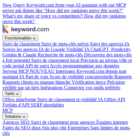
New
Query Keyword.com from your AI assistant with our MCP
server
ask things like “How did my rankings move this week?”
What’s my share of voice vs competitors?|
How did my rankings
move this week?
Fonctionnalités
Suivi de classement
Suivi de mots-clés précis
Suivi des aperçus IA
Suivez les aperçus IA de Google
Visibilité IA
ChatGPT, Perplexity,
Gemini & Claude
Recherche de mots-clés
Découvrez des mots-clés
à fort potentiel
Suivi de classement local
Précision au niveau ville et
code postal
API de suivi
Accès programmatique aux données
Serveur MCP
NOUVEAU
Interrogez Keyword.com depuis tout
assistant IA
Part de voix
Score de visibilité concurrentielle
Rapports
Rapports clients en marque blanche
Vérification tierce
Précision
vérifiée par un tiers
Intégrations
Connectez vos outils préférés
Tarifs
Offres plateforme
Suivi de classement et visibilité IA
Offres API
Forfaits d'API SERP abordables
MCP
Solutions
Agences SEO
Suivi de classement pour agences
Équipes internes
Faites du SEO deux fois plus vite
Entreprises
Sans limites de mots-
clés