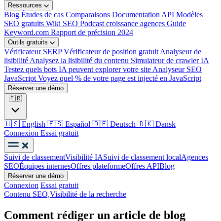
Ressources
Blog
Études de cas
Comparaisons
Documentation API
Modèles
SEO gratuits
Wiki SEO
Podcast croissance agences
Guide
Keyword.com
Rapport de précision 2024
Outils gratuits
Vérificateur SERP
Vérificateur de position gratuit
Analyseur de
lisibilité
Analysez la lisibilité du contenu
Simulateur de crawler IA
Testez quels bots IA peuvent explorer votre site
Analyseur SEO
JavaScript
Voyez quel % de votre page est injecté en JavaScript
Réserver une démo
🇫🇷
🇺🇸
English
🇪🇸
Español
🇩🇪
Deutsch
🇩🇰
Dansk
Connexion
Essai gratuit
Suivi de classement
Visibilité IA
Suivi de classement local
Agences
SEO
Équipes internes
Offres plateforme
Offres API
Blog
Réserver une démo
Connexion
Essai gratuit
Contenu SEO,
Visibilité de la recherche
Comment rédiger un article de blog