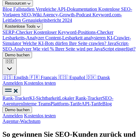
Ressourcen
Blog
Fallstudien
Vergleiche
API-Dokumentation
Kostenlose SEO-
Vorlagen
SEO-Wiki
Agency-Growth-Podcast
Keyword.com-
Leitfaden
Genauigkeitsbericht 2024
Kostenlose Tools
SERP-Checker
Kostenloser Keyword-Positions-Checker
Lesbarkeits-Analyzer
Content-Lesbarkeit analysieren
KI-Crawler-
Simulator
Welche KI-Bots dürfen Ihre Seite crawlen?
JavaScript-
SEO-Analyzer
Wie viel % Ihrer Seite wird per JavaScript eingefügt?
Demo buchen
🇩🇪
🇺🇸
English
🇫🇷
Français
🇪🇸
Español
🇩🇰
Dansk
Anmelden
Kostenlos testen
Rank-Tracker
KI-Sichtbarkeit
Lokaler Rank-Tracker
SEO-
Agenturen
Interne Teams
Plattform-Tarife
API-Tarife
Blog
Demo buchen
Anmelden
Kostenlos testen
Agentur-Wachstum
So gewinnen Sie SEO-Kunden zurück und