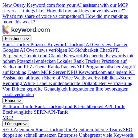
New
Query Keyword.com from your AI assistant with our MCP
server
ask things like “How did my rankings move this week?”
What’s my share of voice vs competitors?|
How did my rankings
move this week?
|
Funktionen
Rank-Tracker
Präzises Keyword-Tracking
AI Overview Tracker
Googles AI Overviews verfolgen
KI-Sichtbarkeit
ChatGPT,
Perplexity, Gemini und Claude
Keyword-Recherche
Keywords mit
hohem Potenzial entdecken
Lokaler Rank-Tracker
Präzision auf
Stadt- und PLZ-Ebene
Rank-Tracker-API
Programmatischer Zugriff
auf Ranking-Daten
MCP-Server
NEU
Keyword.com aus jedem KI-
Assistenten abfragen
Share of Voice
Wettbewerbsvisibilitäts-Score
Reporting
White-Label-Kundenberichte
Drittanbieter-Verifizierung
Von Dritten geprüfte Genauigkeit
Integrationen
Ihre bevorzugten
Tools verbinden
Preise
Plattform-Tarife
Rank-Tracking und KI-Sichtbarkeit
API-Tarife
Erschwingliche SERP-API-Tarife
MCP
Lösungen
SEO-Agenturen
Rank-Tracking für Agenturen
Interne Teams
SEO
doppelt so schnell umsetzen
Enterprise
Unbegrenzt viele Keywords