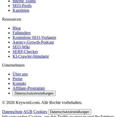
Interne Teams
SEO-Profis
Kanzleien
Ressourcen
Blog
Fallstudien
Kostenlose SEO-Vorlagen
Agency-Growth-Podcast
SEO-Wiki
SERP-Checker
KI-Crawler-Simulator
Unternehmen
Über uns
Preise
Kontakt
Affiliate-Programm
Datenschutzeinstellungen
© 2026 Keyword.com. Alle Rechte vorbehalten.
Datenschutz
AGB
Cookies
Datenschutzeinstellungen
Wir verwenden Cookies, um den Traffic zu messen und Ihr Erlebnis