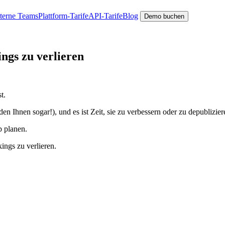
nterne Teams
Plattform-Tarife
API-Tarife
Blog
Demo buchen
ngs zu verlieren
t.
 Ihnen sogar!), und es ist Zeit, sie zu verbessern oder zu depublizie
p planen.
ings zu verlieren.