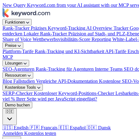
New
Query Keyword.com from your AI assistant with our MCP serv
Funktionen
Rank-Tracker
Präzises Keyword-Tracking
AI Overview Tracker
Goog
entdecken
Lokaler Rank-Tracker
Präzision auf Stadt- und PLZ-Eben
Share of Voice
Wettbewerbsvisibilitäts-Score
Reporting
White-Label-
Preise
Plattform-Tarife
Rank-Tracking und KI-Sichtbarkeit
API-Tarife
Ersch
MCP
Lösungen
SEO-Agenturen
Rank-Tracking für Agenturen
Interne Teams
SEO dop
Ressourcen
Blog
Fallstudien
Vergleiche
API-Dokumentation
Kostenlose SEO-Vo
Kostenlose Tools
SERP-Checker
Kostenloser Keyword-Positions-Checker
Lesbarkeit
viel % Ihrer Seite wird per JavaScript eingefügt?
Demo buchen
🇩🇪
🇺🇸
English
🇫🇷
Français
🇪🇸
Español
🇩🇰
Dansk
Anmelden
Kostenlos testen