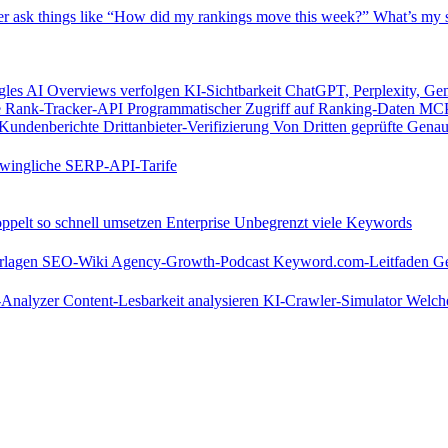
er
ask things like “How did my rankings move this week?”
What’s my s
les AI Overviews verfolgen
KI-Sichtbarkeit
ChatGPT, Perplexity, Ge
e
Rank-Tracker-API
Programmatischer Zugriff auf Ranking-Daten
MCP
Kundenberichte
Drittanbieter-Verifizierung
Von Dritten geprüfte Genau
wingliche SERP-API-Tarife
pelt so schnell umsetzen
Enterprise
Unbegrenzt viele Keywords
rlagen
SEO-Wiki
Agency-Growth-Podcast
Keyword.com-Leitfaden
Ge
s-Analyzer
Content-Lesbarkeit analysieren
KI-Crawler-Simulator
Welche