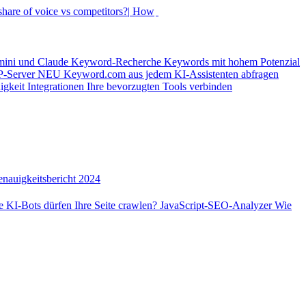
hare of voice vs competitors?|
How did my rankings m
mini und Claude
Keyword-Recherche
Keywords mit hohem Potenzial
-Server
NEU
Keyword.com aus jedem KI-Assistenten abfragen
igkeit
Integrationen
Ihre bevorzugten Tools verbinden
nauigkeitsbericht 2024
 KI-Bots dürfen Ihre Seite crawlen?
JavaScript-SEO-Analyzer
Wie