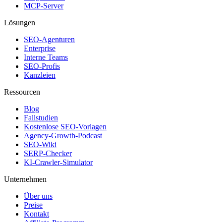
MCP-Server
Lösungen
SEO-Agenturen
Enterprise
Interne Teams
SEO-Profis
Kanzleien
Ressourcen
Blog
Fallstudien
Kostenlose SEO-Vorlagen
Agency-Growth-Podcast
SEO-Wiki
SERP-Checker
KI-Crawler-Simulator
Unternehmen
Über uns
Preise
Kontakt