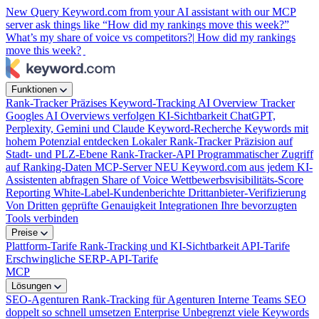
New
Query Keyword.com from your AI assistant with our MCP
server
ask things like “How did my rankings move this week?”
What’s my share of voice vs competitors?|
How did my rankings
move this week?
Funktionen
Rank-Tracker
Präzises Keyword-Tracking
AI Overview Tracker
Googles AI Overviews verfolgen
KI-Sichtbarkeit
ChatGPT,
Perplexity, Gemini und Claude
Keyword-Recherche
Keywords mit
hohem Potenzial entdecken
Lokaler Rank-Tracker
Präzision auf
Stadt- und PLZ-Ebene
Rank-Tracker-API
Programmatischer Zugriff
auf Ranking-Daten
MCP-Server
NEU
Keyword.com aus jedem KI-
Assistenten abfragen
Share of Voice
Wettbewerbsvisibilitäts-Score
Reporting
White-Label-Kundenberichte
Drittanbieter-Verifizierung
Von Dritten geprüfte Genauigkeit
Integrationen
Ihre bevorzugten
Tools verbinden
Preise
Plattform-Tarife
Rank-Tracking und KI-Sichtbarkeit
API-Tarife
Erschwingliche SERP-API-Tarife
MCP
Lösungen
SEO-Agenturen
Rank-Tracking für Agenturen
Interne Teams
SEO
doppelt so schnell umsetzen
Enterprise
Unbegrenzt viele Keywords