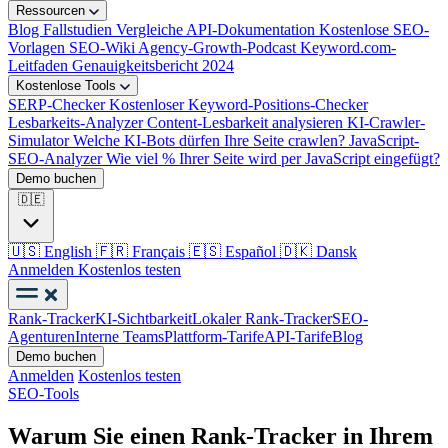
Ressourcen
Blog
Fallstudien
Vergleiche
API-Dokumentation
Kostenlose SEO-
Vorlagen
SEO-Wiki
Agency-Growth-Podcast
Keyword.com-
Leitfaden
Genauigkeitsbericht 2024
Kostenlose Tools
SERP-Checker
Kostenloser Keyword-Positions-Checker
Lesbarkeits-Analyzer
Content-Lesbarkeit analysieren
KI-Crawler-
Simulator
Welche KI-Bots dürfen Ihre Seite crawlen?
JavaScript-
SEO-Analyzer
Wie viel % Ihrer Seite wird per JavaScript eingefügt?
Demo buchen
🇩🇪
🇺🇸
English
🇫🇷
Français
🇪🇸
Español
🇩🇰
Dansk
Anmelden
Kostenlos testen
Rank-Tracker
KI-Sichtbarkeit
Lokaler Rank-Tracker
SEO-
Agenturen
Interne Teams
Plattform-Tarife
API-Tarife
Blog
Demo buchen
Anmelden
Kostenlos testen
SEO-Tools
Warum Sie einen Rank-Tracker in Ihrem