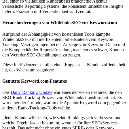
Bei einer so vielfältigen Kundenbasis braucht die Agentur
verlässliche Reporting-Systeme, die konsistent umsetzbare Insights
liefern. Präzision und Verlässlichkeit sind zentral.
Herausforderungen von WhitelinksSEO vor Keyword.com
Aufgrund der Abhängigkeit von kostenlosen Tools kämpfte
WhitelinksSEO mit ineffizientem, arbeitsintensivem Keyword-
Tracking. Verzögerungen bei der Anzeige von Keyword-Daten und
die Komplexität der Report-Erstellung machten es schwer, Kunden
den Wert der SEO-Bemühungen zu zeigen.
Diese Ineffizienzen schufen einen Engpass — Kundenzufriedenheit
litt, das Wachstum stagnierte.
Genutzte Keyword.com-Features
Das
Daily-Ranking-Update
war eines der vielen Features, die den
SEO-Rank-Tracking-Prozess von Whitelinks transformiert hat. Es
war einer der Gründe, warum die Agentur Keyword.com gegenüber
anderen Rank-Tracking-Tools wählte.
„Jeder Kunde will sehen, wie seine Rankings sich verbessern und
welche Ergebnisse er bekommt, wenn er für Ihre SEO-Services
bezahlt. Das geht nicht ohne ein gutes SERP- oder Keyword-