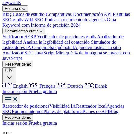
keywords
Recursos
Blog
Casos de estudio
Comparativas
Documentación API
Plantillas
SEO gratis
Wiki SEO
Podcast crecimiento de agencias
Guía
Keyword.com
Informe de precisión 2024
Herramientas gratis
Verificador SERP
Verificador de posiciones gratis
Analizador de
legibilidad
Analiza la legibilidad del contenido
Simulador de
rastreadores IA
Comprueba qué bots IA pueden rastrear tu sitio
Analizador SEO JavaScript
Mira qué % de tu página se inyecta con
JavaScript
Reservar demo
🇪🇸
🇺🇸
English
🇫🇷
Français
🇩🇪
Deutsch
🇩🇰
Dansk
Iniciar sesión
Prueba gratuita
Rastreador de posiciones
Visibilidad IA
Rastreador local
Agencias
SEO
Equipos internos
Planes de plataforma
Planes de API
Blog
Reservar demo
Iniciar sesión
Prueba gratuita
Blog