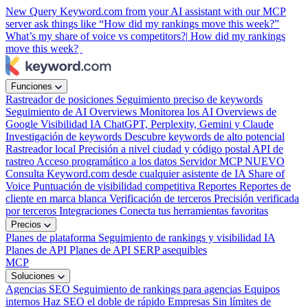
New
Query Keyword.com from your AI assistant with our MCP
server
ask things like “How did my rankings move this week?”
What’s my share of voice vs competitors?|
How did my rankings
move this week?
Funciones
Rastreador de posiciones
Seguimiento preciso de keywords
Seguimiento de AI Overviews
Monitorea los AI Overviews de
Google
Visibilidad IA
ChatGPT, Perplexity, Gemini y Claude
Investigación de keywords
Descubre keywords de alto potencial
Rastreador local
Precisión a nivel ciudad y código postal
API de
rastreo
Acceso programático a los datos
Servidor MCP
NUEVO
Consulta Keyword.com desde cualquier asistente de IA
Share of
Voice
Puntuación de visibilidad competitiva
Reportes
Reportes de
cliente en marca blanca
Verificación de terceros
Precisión verificada
por terceros
Integraciones
Conecta tus herramientas favoritas
Precios
Planes de plataforma
Seguimiento de rankings y visibilidad IA
Planes de API
Planes de API SERP asequibles
MCP
Soluciones
Agencias SEO
Seguimiento de rankings para agencias
Equipos
internos
Haz SEO el doble de rápido
Empresas
Sin límites de