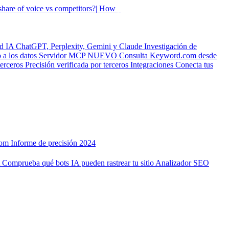
hare of voice vs competitors?|
How did my rankings mo
ad IA
ChatGPT, Perplexity, Gemini y Claude
Investigación de
a los datos
Servidor MCP
NUEVO
Consulta Keyword.com desde
terceros
Precisión verificada por terceros
Integraciones
Conecta tus
com
Informe de precisión 2024
A
Comprueba qué bots IA pueden rastrear tu sitio
Analizador SEO