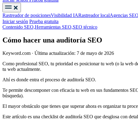
Rastreador de posiciones
Visibilidad IA
Rastreador local
Agencias SE
Iniciar sesión
Prueba gratuita
Contenido SEO,
Herramientas SEO,
SEO técnico
Cómo hacer una auditoría SEO
Keyword.com
·
Última actualización: 7 de mayo de 2026
Como profesional SEO, tu prioridad es posicionar tu web (o la web de
tu web actualmente.
Ahí es donde entra el proceso de auditoría SEO.
Te permite descomponer con eficacia tu web en sus fundamentos SEO bá
búsqueda).
El mayor obstáculo que tienes que superar ahora es organizar tu proce
Este artículo es una checklist de auditoría SEO que desglosa con deta