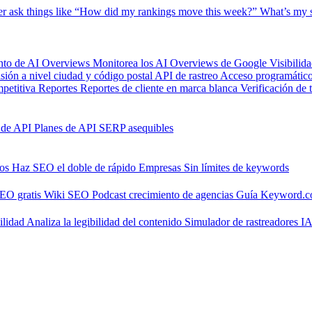
er
ask things like “How did my rankings move this week?”
What’s my s
nto de AI Overviews
Monitorea los AI Overviews de Google
Visibilid
isión a nivel ciudad y código postal
API de rastreo
Acceso programático 
petitiva
Reportes
Reportes de cliente en marca blanca
Verificación de 
 de API
Planes de API SERP asequibles
nos
Haz SEO el doble de rápido
Empresas
Sin límites de keywords
SEO gratis
Wiki SEO
Podcast crecimiento de agencias
Guía Keyword.
ilidad
Analiza la legibilidad del contenido
Simulador de rastreadores I