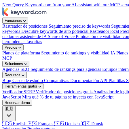
New
Query Keyword.com from your AI assistant with our MCP serv
Funciones
Rastreador de posiciones
Seguimiento preciso de keywords
Seguimie
keywords
Descubre keywords de alto potencial
Rastreador local
Prec
cualquier asistente de IA
Share of Voice
Puntuación de visibilidad com
herramientas favoritas
Precios
Planes de plataforma
Seguimiento de rankings y visibilidad IA
Planes
MCP
Soluciones
Agencias SEO
Seguimiento de rankings para agencias
Equipos inter
Recursos
Blog
Casos de estudio
Comparativas
Documentación API
Plantillas 
Herramientas gratis
Verificador SERP
Verificador de posiciones gratis
Analizador de legib
JavaScript
Mira qué % de tu página se inyecta con JavaScript
Reservar demo
🇪🇸
🇺🇸
English
🇫🇷
Français
🇩🇪
Deutsch
🇩🇰
Dansk
Iniciar sesión
Prueba gratuita