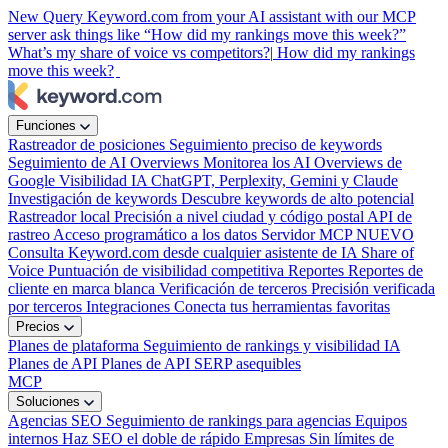
New
Query Keyword.com from your AI assistant with our MCP
server
ask things like “How did my rankings move this week?”
What’s my share of voice vs competitors?|
How did my rankings
move this week?
Funciones
Rastreador de posiciones
Seguimiento preciso de keywords
Seguimiento de AI Overviews
Monitorea los AI Overviews de
Google
Visibilidad IA
ChatGPT, Perplexity, Gemini y Claude
Investigación de keywords
Descubre keywords de alto potencial
Rastreador local
Precisión a nivel ciudad y código postal
API de
rastreo
Acceso programático a los datos
Servidor MCP
NUEVO
Consulta Keyword.com desde cualquier asistente de IA
Share of
Voice
Puntuación de visibilidad competitiva
Reportes
Reportes de
cliente en marca blanca
Verificación de terceros
Precisión verificada
por terceros
Integraciones
Conecta tus herramientas favoritas
Precios
Planes de plataforma
Seguimiento de rankings y visibilidad IA
Planes de API
Planes de API SERP asequibles
MCP
Soluciones
Agencias SEO
Seguimiento de rankings para agencias
Equipos
internos
Haz SEO el doble de rápido
Empresas
Sin límites de