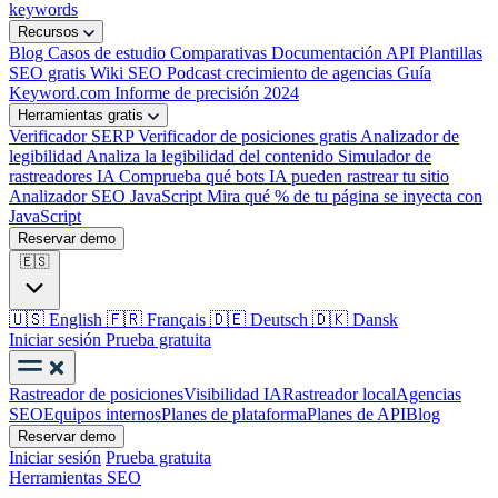
keywords
Recursos
Blog
Casos de estudio
Comparativas
Documentación API
Plantillas
SEO gratis
Wiki SEO
Podcast crecimiento de agencias
Guía
Keyword.com
Informe de precisión 2024
Herramientas gratis
Verificador SERP
Verificador de posiciones gratis
Analizador de
legibilidad
Analiza la legibilidad del contenido
Simulador de
rastreadores IA
Comprueba qué bots IA pueden rastrear tu sitio
Analizador SEO JavaScript
Mira qué % de tu página se inyecta con
JavaScript
Reservar demo
🇪🇸
🇺🇸
English
🇫🇷
Français
🇩🇪
Deutsch
🇩🇰
Dansk
Iniciar sesión
Prueba gratuita
Rastreador de posiciones
Visibilidad IA
Rastreador local
Agencias
SEO
Equipos internos
Planes de plataforma
Planes de API
Blog
Reservar demo
Iniciar sesión
Prueba gratuita
Herramientas SEO