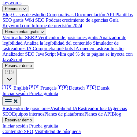
keywords
Recursos
Blog
Casos de estudio
Comparativas
Documentación API
Plantillas
SEO gratis
Wiki SEO
Podcast crecimiento de agencias
Guía
Keyword.com
Informe de precisión 2024
Herramientas gratis
Verificador SERP
Verificador de posiciones gratis
Analizador de
legibilidad
Analiza la legibilidad del contenido
Simulador de
rastreadores IA
Comprueba qué bots IA pueden rastrear tu sitio
Analizador SEO JavaScript
Mira qué % de tu página se inyecta con
JavaScript
Reservar demo
🇪🇸
🇺🇸
English
🇫🇷
Français
🇩🇪
Deutsch
🇩🇰
Dansk
Iniciar sesión
Prueba gratuita
Rastreador de posiciones
Visibilidad IA
Rastreador local
Agencias
SEO
Equipos internos
Planes de plataforma
Planes de API
Blog
Reservar demo
Iniciar sesión
Prueba gratuita
Contenido SEO,
Visibilidad de búsqueda