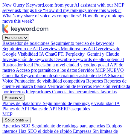
New
Query Keyword.com from your AI assistant with our MCP
server
ask things like “How did my rankings move this week?”
What’s my share of voice vs competitors?|
How did my rankings
move this week?
Funciones
Rastreador de posiciones
Seguimiento preciso de keywords
Seguimiento de AI Overviews
Monitorea los AI Overviews de
Google
Visibilidad IA
ChatGPT, Perplexity, Gemini y Claude
Investigación de keywords
Descubre keywords de alto potencial
Rastreador local
Precisión a nivel ciudad y código postal
API de
rastreo
Acceso programático a los datos
Servidor MCP
NUEVO
Consulta Keyword.com desde cualquier asistente de IA
Share of
Voice
Puntuación de visibilidad competitiva
Reportes
Reportes de
cliente en marca blanca
Verificación de terceros
Precisión verificada
por terceros
Integraciones
Conecta tus herramientas favoritas
Precios
Planes de plataforma
Seguimiento de rankings y visibilidad IA
Planes de API
Planes de API SERP asequibles
MCP
Soluciones
Agencias SEO
Seguimiento de rankings para agencias
Equipos
internos
Haz SEO el doble de rápido
Empresas
Sin límites de