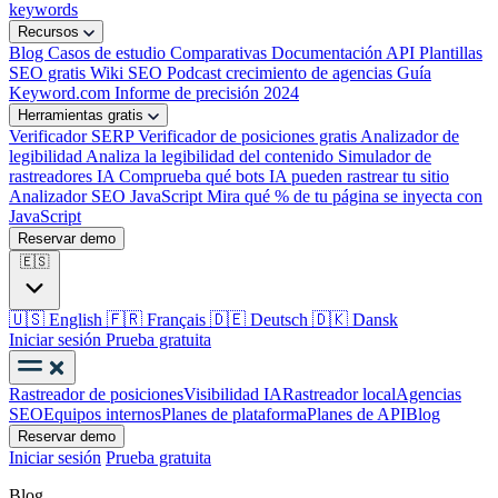
keywords
Recursos
Blog
Casos de estudio
Comparativas
Documentación API
Plantillas
SEO gratis
Wiki SEO
Podcast crecimiento de agencias
Guía
Keyword.com
Informe de precisión 2024
Herramientas gratis
Verificador SERP
Verificador de posiciones gratis
Analizador de
legibilidad
Analiza la legibilidad del contenido
Simulador de
rastreadores IA
Comprueba qué bots IA pueden rastrear tu sitio
Analizador SEO JavaScript
Mira qué % de tu página se inyecta con
JavaScript
Reservar demo
🇪🇸
🇺🇸
English
🇫🇷
Français
🇩🇪
Deutsch
🇩🇰
Dansk
Iniciar sesión
Prueba gratuita
Rastreador de posiciones
Visibilidad IA
Rastreador local
Agencias
SEO
Equipos internos
Planes de plataforma
Planes de API
Blog
Reservar demo
Iniciar sesión
Prueba gratuita
Blog