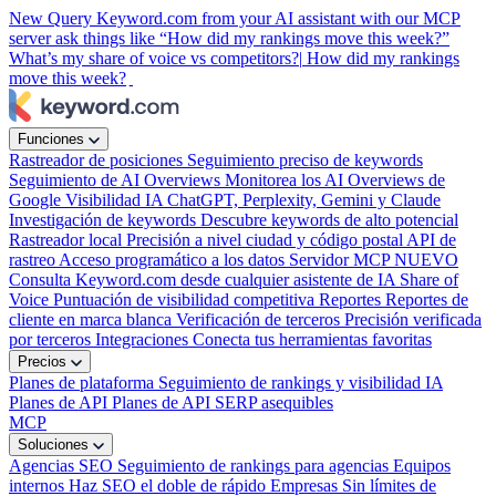
New
Query Keyword.com from your AI assistant with our MCP
server
ask things like “How did my rankings move this week?”
What’s my share of voice vs competitors?|
How did my rankings
move this week?
|
Funciones
Rastreador de posiciones
Seguimiento preciso de keywords
Seguimiento de AI Overviews
Monitorea los AI Overviews de
Google
Visibilidad IA
ChatGPT, Perplexity, Gemini y Claude
Investigación de keywords
Descubre keywords de alto potencial
Rastreador local
Precisión a nivel ciudad y código postal
API de
rastreo
Acceso programático a los datos
Servidor MCP
NUEVO
Consulta Keyword.com desde cualquier asistente de IA
Share of
Voice
Puntuación de visibilidad competitiva
Reportes
Reportes de
cliente en marca blanca
Verificación de terceros
Precisión verificada
por terceros
Integraciones
Conecta tus herramientas favoritas
Precios
Planes de plataforma
Seguimiento de rankings y visibilidad IA
Planes de API
Planes de API SERP asequibles
MCP
Soluciones
Agencias SEO
Seguimiento de rankings para agencias
Equipos
internos
Haz SEO el doble de rápido
Empresas
Sin límites de