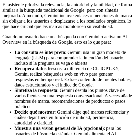
El asistente prioriza la relevancia, la autoridad y la utilidad, de forma
similar a la búsqueda tradicional de Google, pero con síntesis
mejorada. A menudo, Gemini incluye enlaces o menciones de marca
sin obligar a los usuarios a desplazarse a los resultados orgánicos, lo
que hace crucial que las marcas monitoricen su visibilidad.
Cuando un usuario hace una búsqueda con Gemini o activa un AI
Overview en la búsqueda de Google, esto es lo que pasa:
La consulta se interpreta
: Gemini usa un gran modelo de
lenguaje (LLM) para comprender la intención del usuario,
incluso si la pregunta es vaga o abierta.
Recupera datos frescos
: a diferencia de ChatGPT-3.5,
Gemini realiza búsquedas web en vivo para generar
respuestas en tiempo real. Extrae contenido de fuentes fiables,
datos estructurados y el índice de Google.
Sintetiza la respuesta
: Gemini destila los puntos clave de
varias fuentes en una respuesta conversacional. A veces añade
nombres de marca, recomendaciones de productos o pasos
prácticos.
Decide qué mostrar
: Gemini elige qué marcas referenciar y
cuáles dejar fuera en función de utilidad, pertinencia,
autoridad y claridad.
Muestra una visión general de IA (opcional)
: para los
usuarios de búsqueda estándar, Gemini alimenta el AI