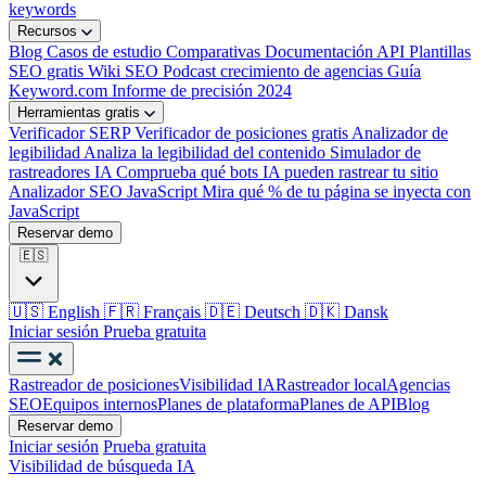
keywords
Recursos
Blog
Casos de estudio
Comparativas
Documentación API
Plantillas
SEO gratis
Wiki SEO
Podcast crecimiento de agencias
Guía
Keyword.com
Informe de precisión 2024
Herramientas gratis
Verificador SERP
Verificador de posiciones gratis
Analizador de
legibilidad
Analiza la legibilidad del contenido
Simulador de
rastreadores IA
Comprueba qué bots IA pueden rastrear tu sitio
Analizador SEO JavaScript
Mira qué % de tu página se inyecta con
JavaScript
Reservar demo
🇪🇸
🇺🇸
English
🇫🇷
Français
🇩🇪
Deutsch
🇩🇰
Dansk
Iniciar sesión
Prueba gratuita
Rastreador de posiciones
Visibilidad IA
Rastreador local
Agencias
SEO
Equipos internos
Planes de plataforma
Planes de API
Blog
Reservar demo
Iniciar sesión
Prueba gratuita
Visibilidad de búsqueda IA