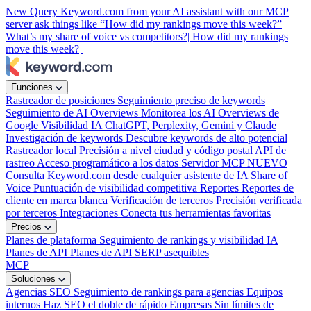
New
Query Keyword.com from your AI assistant with our MCP
server
ask things like “How did my rankings move this week?”
What’s my share of voice vs competitors?|
How did my rankings
move this week?
Funciones
Rastreador de posiciones
Seguimiento preciso de keywords
Seguimiento de AI Overviews
Monitorea los AI Overviews de
Google
Visibilidad IA
ChatGPT, Perplexity, Gemini y Claude
Investigación de keywords
Descubre keywords de alto potencial
Rastreador local
Precisión a nivel ciudad y código postal
API de
rastreo
Acceso programático a los datos
Servidor MCP
NUEVO
Consulta Keyword.com desde cualquier asistente de IA
Share of
Voice
Puntuación de visibilidad competitiva
Reportes
Reportes de
cliente en marca blanca
Verificación de terceros
Precisión verificada
por terceros
Integraciones
Conecta tus herramientas favoritas
Precios
Planes de plataforma
Seguimiento de rankings y visibilidad IA
Planes de API
Planes de API SERP asequibles
MCP
Soluciones
Agencias SEO
Seguimiento de rankings para agencias
Equipos
internos
Haz SEO el doble de rápido
Empresas
Sin límites de