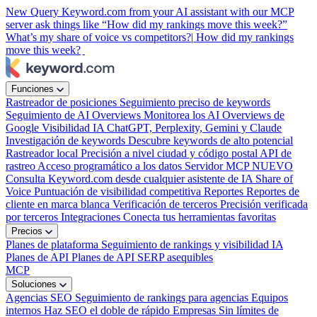
New
Query Keyword.com from your AI assistant with our MCP
server
ask things like “How did my rankings move this week?”
What’s my share of voice vs competitors?|
How did my rankings
move this week?
|
Funciones
Rastreador de posiciones
Seguimiento preciso de keywords
Seguimiento de AI Overviews
Monitorea los AI Overviews de
Google
Visibilidad IA
ChatGPT, Perplexity, Gemini y Claude
Investigación de keywords
Descubre keywords de alto potencial
Rastreador local
Precisión a nivel ciudad y código postal
API de
rastreo
Acceso programático a los datos
Servidor MCP
NUEVO
Consulta Keyword.com desde cualquier asistente de IA
Share of
Voice
Puntuación de visibilidad competitiva
Reportes
Reportes de
cliente en marca blanca
Verificación de terceros
Precisión verificada
por terceros
Integraciones
Conecta tus herramientas favoritas
Precios
Planes de plataforma
Seguimiento de rankings y visibilidad IA
Planes de API
Planes de API SERP asequibles
MCP
Soluciones
Agencias SEO
Seguimiento de rankings para agencias
Equipos
internos
Haz SEO el doble de rápido
Empresas
Sin límites de