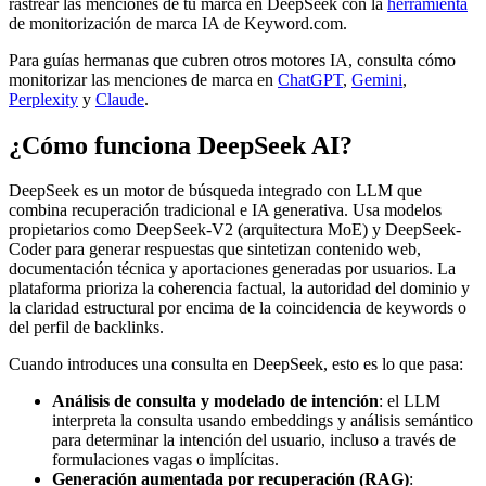
rastrear las menciones de tu marca en DeepSeek con la
herramienta
de monitorización de marca IA de Keyword.com.
Para guías hermanas que cubren otros motores IA, consulta cómo
monitorizar las menciones de marca en
ChatGPT
,
Gemini
,
Perplexity
y
Claude
.
¿Cómo funciona DeepSeek AI?
DeepSeek es un motor de búsqueda integrado con LLM que
combina recuperación tradicional e IA generativa. Usa modelos
propietarios como DeepSeek-V2 (arquitectura MoE) y DeepSeek-
Coder para generar respuestas que sintetizan contenido web,
documentación técnica y aportaciones generadas por usuarios. La
plataforma prioriza la coherencia factual, la autoridad del dominio y
la claridad estructural por encima de la coincidencia de keywords o
del perfil de backlinks.
Cuando introduces una consulta en DeepSeek, esto es lo que pasa:
Análisis de consulta y modelado de intención
: el LLM
interpreta la consulta usando embeddings y análisis semántico
para determinar la intención del usuario, incluso a través de
formulaciones vagas o implícitas.
Generación aumentada por recuperación (RAG)
: