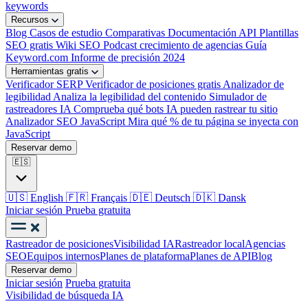
keywords
Recursos
Blog
Casos de estudio
Comparativas
Documentación API
Plantillas
SEO gratis
Wiki SEO
Podcast crecimiento de agencias
Guía
Keyword.com
Informe de precisión 2024
Herramientas gratis
Verificador SERP
Verificador de posiciones gratis
Analizador de
legibilidad
Analiza la legibilidad del contenido
Simulador de
rastreadores IA
Comprueba qué bots IA pueden rastrear tu sitio
Analizador SEO JavaScript
Mira qué % de tu página se inyecta con
JavaScript
Reservar demo
🇪🇸
🇺🇸
English
🇫🇷
Français
🇩🇪
Deutsch
🇩🇰
Dansk
Iniciar sesión
Prueba gratuita
Rastreador de posiciones
Visibilidad IA
Rastreador local
Agencias
SEO
Equipos internos
Planes de plataforma
Planes de API
Blog
Reservar demo
Iniciar sesión
Prueba gratuita
Visibilidad de búsqueda IA