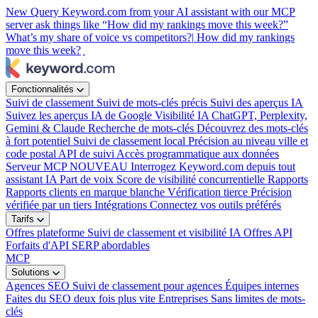
New
Query Keyword.com from your AI assistant with our MCP
server
ask things like “How did my rankings move this week?”
What’s my share of voice vs competitors?|
How did my rankings
move this week?
|
Fonctionnalités
Suivi de classement
Suivi de mots-clés précis
Suivi des aperçus IA
Suivez les aperçus IA de Google
Visibilité IA
ChatGPT, Perplexity,
Gemini & Claude
Recherche de mots-clés
Découvrez des mots-clés
à fort potentiel
Suivi de classement local
Précision au niveau ville et
code postal
API de suivi
Accès programmatique aux données
Serveur MCP
NOUVEAU
Interrogez Keyword.com depuis tout
assistant IA
Part de voix
Score de visibilité concurrentielle
Rapports
Rapports clients en marque blanche
Vérification tierce
Précision
vérifiée par un tiers
Intégrations
Connectez vos outils préférés
Tarifs
Offres plateforme
Suivi de classement et visibilité IA
Offres API
Forfaits d'API SERP abordables
MCP
Solutions
Agences SEO
Suivi de classement pour agences
Équipes internes
Faites du SEO deux fois plus vite
Entreprises
Sans limites de mots-
clés