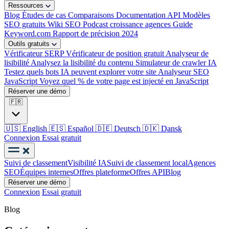
Ressources
Blog
Études de cas
Comparaisons
Documentation API
Modèles
SEO gratuits
Wiki SEO
Podcast croissance agences
Guide
Keyword.com
Rapport de précision 2024
Outils gratuits
Vérificateur SERP
Vérificateur de position gratuit
Analyseur de
lisibilité
Analysez la lisibilité du contenu
Simulateur de crawler IA
Testez quels bots IA peuvent explorer votre site
Analyseur SEO
JavaScript
Voyez quel % de votre page est injecté en JavaScript
Réserver une démo
🇫🇷
🇺🇸
English
🇪🇸
Español
🇩🇪
Deutsch
🇩🇰
Dansk
Connexion
Essai gratuit
Suivi de classement
Visibilité IA
Suivi de classement local
Agences
SEO
Équipes internes
Offres plateforme
Offres API
Blog
Réserver une démo
Connexion
Essai gratuit
Blog