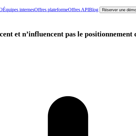
EO
Équipes internes
Offres plateforme
Offres API
Blog
Réserver une dém
cent et n’influencent pas le positionnement