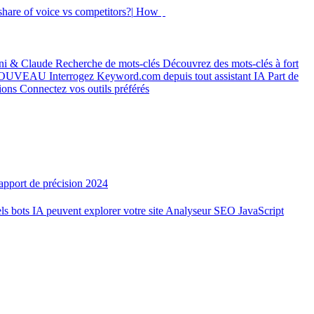
hare of voice vs competitors?|
How did my rankings mo
ni & Claude
Recherche de mots-clés
Découvrez des mots-clés à fort
OUVEAU
Interrogez Keyword.com depuis tout assistant IA
Part de
tions
Connectez vos outils préférés
apport de précision 2024
ls bots IA peuvent explorer votre site
Analyseur SEO JavaScript