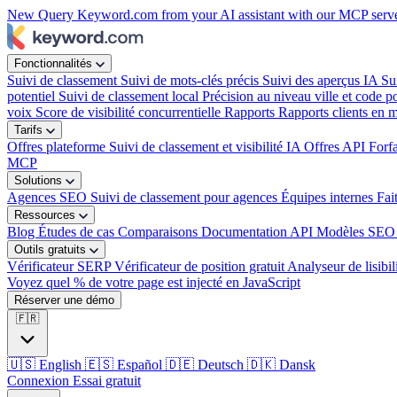
New
Query Keyword.com from your AI assistant with our MCP serv
Fonctionnalités
Suivi de classement
Suivi de mots-clés précis
Suivi des aperçus IA
Su
potentiel
Suivi de classement local
Précision au niveau ville et code po
voix
Score de visibilité concurrentielle
Rapports
Rapports clients en 
Tarifs
Offres plateforme
Suivi de classement et visibilité IA
Offres API
Forf
MCP
Solutions
Agences SEO
Suivi de classement pour agences
Équipes internes
Fai
Ressources
Blog
Études de cas
Comparaisons
Documentation API
Modèles SEO 
Outils gratuits
Vérificateur SERP
Vérificateur de position gratuit
Analyseur de lisibil
Voyez quel % de votre page est injecté en JavaScript
Réserver une démo
🇫🇷
🇺🇸
English
🇪🇸
Español
🇩🇪
Deutsch
🇩🇰
Dansk
Connexion
Essai gratuit