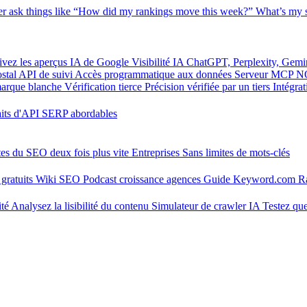
er
ask things like “How did my rankings move this week?”
What’s my s
ivez les aperçus IA de Google
Visibilité IA
ChatGPT, Perplexity, Gemi
stal
API de suivi
Accès programmatique aux données
Serveur MCP
N
marque blanche
Vérification tierce
Précision vérifiée par un tiers
Intégra
aits d'API SERP abordables
tes du SEO deux fois plus vite
Entreprises
Sans limites de mots-clés
gratuits
Wiki SEO
Podcast croissance agences
Guide Keyword.com
R
ité
Analysez la lisibilité du contenu
Simulateur de crawler IA
Testez que