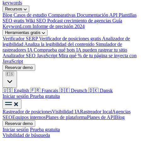
keywords
Recursos
Blog
Casos de estudio
Comparativas
Documentación API
Plantillas
SEO gratis
Wiki SEO
Podcast crecimiento de agencias
Guía
Keyword.com
Informe de precisión 2024
Herramientas gratis
Verificador SERP
Verificador de posiciones gratis
Analizador de
legibilidad
Analiza la legibilidad del contenido
Simulador de
rastreadores IA
Comprueba qué bots IA pueden rastrear tu sitio
Analizador SEO JavaScript
Mira qué % de tu página se inyecta con
JavaScript
Reservar demo
🇪🇸
🇺🇸
English
🇫🇷
Français
🇩🇪
Deutsch
🇩🇰
Dansk
Iniciar sesión
Prueba gratuita
Rastreador de posiciones
Visibilidad IA
Rastreador local
Agencias
SEO
Equipos internos
Planes de plataforma
Planes de API
Blog
Reservar demo
Iniciar sesión
Prueba gratuita
Visibilidad de búsqueda