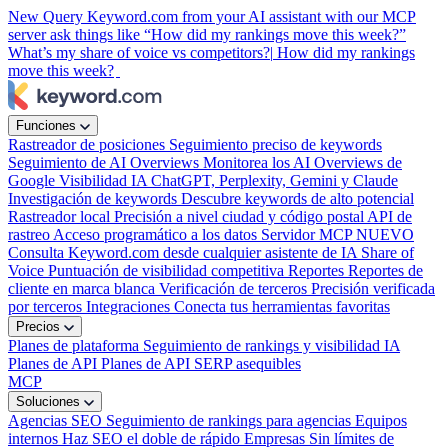
New
Query Keyword.com from your AI assistant with our MCP
server
ask things like “How did my rankings move this week?”
What’s my share of voice vs competitors?|
How did my rankings
move this week?
Funciones
Rastreador de posiciones
Seguimiento preciso de keywords
Seguimiento de AI Overviews
Monitorea los AI Overviews de
Google
Visibilidad IA
ChatGPT, Perplexity, Gemini y Claude
Investigación de keywords
Descubre keywords de alto potencial
Rastreador local
Precisión a nivel ciudad y código postal
API de
rastreo
Acceso programático a los datos
Servidor MCP
NUEVO
Consulta Keyword.com desde cualquier asistente de IA
Share of
Voice
Puntuación de visibilidad competitiva
Reportes
Reportes de
cliente en marca blanca
Verificación de terceros
Precisión verificada
por terceros
Integraciones
Conecta tus herramientas favoritas
Precios
Planes de plataforma
Seguimiento de rankings y visibilidad IA
Planes de API
Planes de API SERP asequibles
MCP
Soluciones
Agencias SEO
Seguimiento de rankings para agencias
Equipos
internos
Haz SEO el doble de rápido
Empresas
Sin límites de