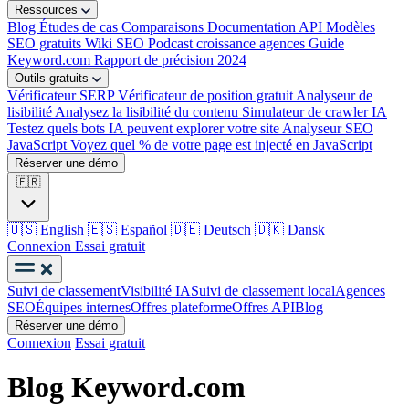
Ressources
Blog
Études de cas
Comparaisons
Documentation API
Modèles
SEO gratuits
Wiki SEO
Podcast croissance agences
Guide
Keyword.com
Rapport de précision 2024
Outils gratuits
Vérificateur SERP
Vérificateur de position gratuit
Analyseur de
lisibilité
Analysez la lisibilité du contenu
Simulateur de crawler IA
Testez quels bots IA peuvent explorer votre site
Analyseur SEO
JavaScript
Voyez quel % de votre page est injecté en JavaScript
Réserver une démo
🇫🇷
🇺🇸
English
🇪🇸
Español
🇩🇪
Deutsch
🇩🇰
Dansk
Connexion
Essai gratuit
Suivi de classement
Visibilité IA
Suivi de classement local
Agences
SEO
Équipes internes
Offres plateforme
Offres API
Blog
Réserver une démo
Connexion
Essai gratuit
Blog Keyword.com