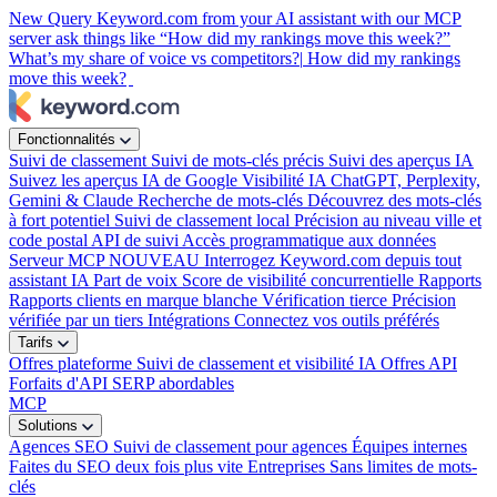
New
Query Keyword.com from your AI assistant with our MCP
server
ask things like “How did my rankings move this week?”
What’s my share of voice vs competitors?|
How did my rankings
move this week?
|
Fonctionnalités
Suivi de classement
Suivi de mots-clés précis
Suivi des aperçus IA
Suivez les aperçus IA de Google
Visibilité IA
ChatGPT, Perplexity,
Gemini & Claude
Recherche de mots-clés
Découvrez des mots-clés
à fort potentiel
Suivi de classement local
Précision au niveau ville et
code postal
API de suivi
Accès programmatique aux données
Serveur MCP
NOUVEAU
Interrogez Keyword.com depuis tout
assistant IA
Part de voix
Score de visibilité concurrentielle
Rapports
Rapports clients en marque blanche
Vérification tierce
Précision
vérifiée par un tiers
Intégrations
Connectez vos outils préférés
Tarifs
Offres plateforme
Suivi de classement et visibilité IA
Offres API
Forfaits d'API SERP abordables
MCP
Solutions
Agences SEO
Suivi de classement pour agences
Équipes internes
Faites du SEO deux fois plus vite
Entreprises
Sans limites de mots-
clés