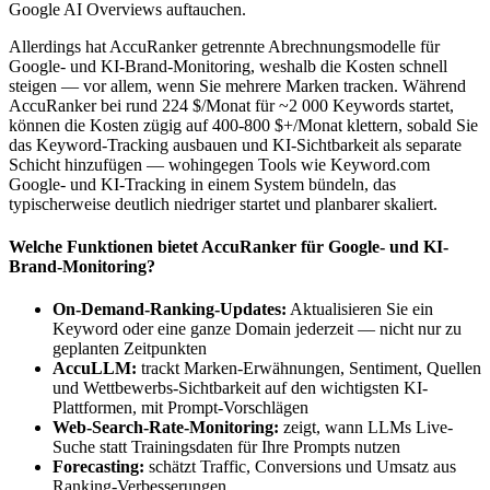
Google AI Overviews auftauchen.
Allerdings hat AccuRanker getrennte Abrechnungsmodelle für
Google- und KI-Brand-Monitoring, weshalb die Kosten schnell
steigen — vor allem, wenn Sie mehrere Marken tracken. Während
AccuRanker bei rund 224 $/Monat für ~2 000 Keywords startet,
können die Kosten zügig auf 400-800 $+/Monat klettern, sobald Sie
das Keyword-Tracking ausbauen und KI-Sichtbarkeit als separate
Schicht hinzufügen — wohingegen Tools wie Keyword.com
Google- und KI-Tracking in einem System bündeln, das
typischerweise deutlich niedriger startet und planbarer skaliert.
Welche Funktionen bietet AccuRanker für Google- und KI-
Brand-Monitoring?
On-Demand-Ranking-Updates:
Aktualisieren Sie ein
Keyword oder eine ganze Domain jederzeit — nicht nur zu
geplanten Zeitpunkten
AccuLLM:
trackt Marken-Erwähnungen, Sentiment, Quellen
und Wettbewerbs-Sichtbarkeit auf den wichtigsten KI-
Plattformen, mit Prompt-Vorschlägen
Web-Search-Rate-Monitoring:
zeigt, wann LLMs Live-
Suche statt Trainingsdaten für Ihre Prompts nutzen
Forecasting:
schätzt Traffic, Conversions und Umsatz aus
Ranking-Verbesserungen