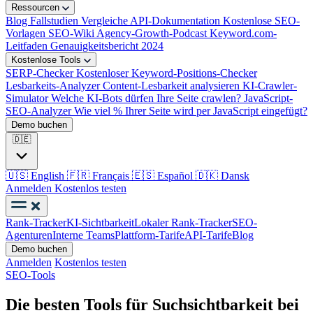
Ressourcen
Blog
Fallstudien
Vergleiche
API-Dokumentation
Kostenlose SEO-
Vorlagen
SEO-Wiki
Agency-Growth-Podcast
Keyword.com-
Leitfaden
Genauigkeitsbericht 2024
Kostenlose Tools
SERP-Checker
Kostenloser Keyword-Positions-Checker
Lesbarkeits-Analyzer
Content-Lesbarkeit analysieren
KI-Crawler-
Simulator
Welche KI-Bots dürfen Ihre Seite crawlen?
JavaScript-
SEO-Analyzer
Wie viel % Ihrer Seite wird per JavaScript eingefügt?
Demo buchen
🇩🇪
🇺🇸
English
🇫🇷
Français
🇪🇸
Español
🇩🇰
Dansk
Anmelden
Kostenlos testen
Rank-Tracker
KI-Sichtbarkeit
Lokaler Rank-Tracker
SEO-
Agenturen
Interne Teams
Plattform-Tarife
API-Tarife
Blog
Demo buchen
Anmelden
Kostenlos testen
SEO-Tools
Die besten Tools für Suchsichtbarkeit bei