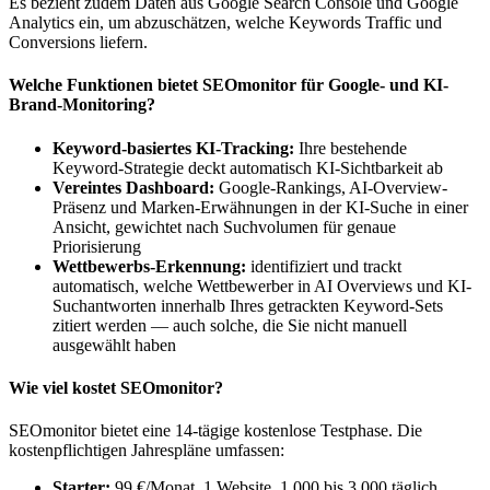
Es bezieht zudem Daten aus Google Search Console und Google
Analytics ein, um abzuschätzen, welche Keywords Traffic und
Conversions liefern.
Welche Funktionen bietet SEOmonitor für Google- und KI-
Brand-Monitoring?
Keyword-basiertes KI-Tracking:
Ihre bestehende
Keyword-Strategie deckt automatisch KI-Sichtbarkeit ab
Vereintes Dashboard:
Google-Rankings, AI-Overview-
Präsenz und Marken-Erwähnungen in der KI-Suche in einer
Ansicht, gewichtet nach Suchvolumen für genaue
Priorisierung
Wettbewerbs-Erkennung:
identifiziert und trackt
automatisch, welche Wettbewerber in AI Overviews und KI-
Suchantworten innerhalb Ihres getrackten Keyword-Sets
zitiert werden — auch solche, die Sie nicht manuell
ausgewählt haben
Wie viel kostet SEOmonitor?
SEOmonitor bietet eine 14-tägige kostenlose Testphase. Die
kostenpflichtigen Jahrespläne umfassen:
Starter:
99 €/Monat. 1 Website, 1 000 bis 3 000 täglich