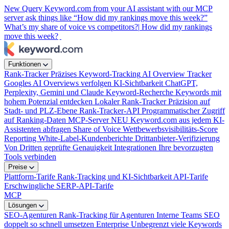
New
Query Keyword.com from your AI assistant with our MCP
server
ask things like “How did my rankings move this week?”
What’s my share of voice vs competitors?|
How did my rankings
move this week?
Funktionen
Rank-Tracker
Präzises Keyword-Tracking
AI Overview Tracker
Googles AI Overviews verfolgen
KI-Sichtbarkeit
ChatGPT,
Perplexity, Gemini und Claude
Keyword-Recherche
Keywords mit
hohem Potenzial entdecken
Lokaler Rank-Tracker
Präzision auf
Stadt- und PLZ-Ebene
Rank-Tracker-API
Programmatischer Zugriff
auf Ranking-Daten
MCP-Server
NEU
Keyword.com aus jedem KI-
Assistenten abfragen
Share of Voice
Wettbewerbsvisibilitäts-Score
Reporting
White-Label-Kundenberichte
Drittanbieter-Verifizierung
Von Dritten geprüfte Genauigkeit
Integrationen
Ihre bevorzugten
Tools verbinden
Preise
Plattform-Tarife
Rank-Tracking und KI-Sichtbarkeit
API-Tarife
Erschwingliche SERP-API-Tarife
MCP
Lösungen
SEO-Agenturen
Rank-Tracking für Agenturen
Interne Teams
SEO
doppelt so schnell umsetzen
Enterprise
Unbegrenzt viele Keywords