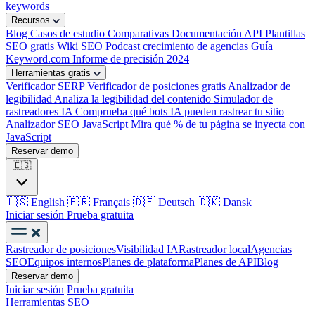
keywords
Recursos
Blog
Casos de estudio
Comparativas
Documentación API
Plantillas
SEO gratis
Wiki SEO
Podcast crecimiento de agencias
Guía
Keyword.com
Informe de precisión 2024
Herramientas gratis
Verificador SERP
Verificador de posiciones gratis
Analizador de
legibilidad
Analiza la legibilidad del contenido
Simulador de
rastreadores IA
Comprueba qué bots IA pueden rastrear tu sitio
Analizador SEO JavaScript
Mira qué % de tu página se inyecta con
JavaScript
Reservar demo
🇪🇸
🇺🇸
English
🇫🇷
Français
🇩🇪
Deutsch
🇩🇰
Dansk
Iniciar sesión
Prueba gratuita
Rastreador de posiciones
Visibilidad IA
Rastreador local
Agencias
SEO
Equipos internos
Planes de plataforma
Planes de API
Blog
Reservar demo
Iniciar sesión
Prueba gratuita
Herramientas SEO