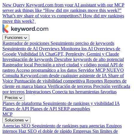
New
Query Keyword.com from your AI assistant with our MCP
server
ask things like “How did my rankings move this week?”
What’s my share of voice vs competitors?|
How did my rankings
move this week?
Funciones
Rastreador de posiciones
Seguimiento preciso de keywords
Seguimiento de AI Overviews
Monitorea los AI Overviews de
Google
Visibilidad IA
ChatGPT, Perplexity, Gemini y Claude
Investigación de keywords
Descubre keywords de alto potencial
Rastreador local
Precisión a nivel ciudad y código postal
API de
rastreo
Acceso programático a los datos
Servidor MCP
NUEVO
Consulta Keyword.com desde cualquier asistente de IA
Share of
Voice
Puntuación de visibilidad competitiva
Reportes
Reportes de
cliente en marca blanca
Verificación de terceros
Precisión verificada
por terceros
Integraciones
Conecta tus herramientas favoritas
Precios
Planes de plataforma
Seguimiento de rankings y visibilidad IA
Planes de API
Planes de API SERP asequibles
MCP
Soluciones
Agencias SEO
Seguimiento de rankings para agencias
Equipos
internos
Haz SEO el doble de rápido
Empresas
Sin límites de