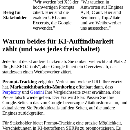
"Wir werden bei X% der
"Wir tauchen in
hochwertigen Prompts
Antworten auf Engines
Beleg für
zitiert. Hier sind die
A, B, C auf. Hier sind
Stakeholder
exakten URLs und
Sentiment, Top-Zitate
Excerpts, die Google
und wo Wettbewerber
verwendet."
uns ausstechen."
Warum beides für KI-Auffindbarkeit
zählt (und was jedes freischaltet)
Jede Sicht deckt andere Lücken ab. Sie ranken vielleicht auf Platz 2
für „KI-SEO-Tools”, aber Google feuert ein Overview ab, das
stattdessen einen Wettbewerber zitiert.
Prompt-Tracking
zeigt den Verlust und welche URL Ihre ersetzt
hat.
Markensichtbarkeits-Monitoring
offenbart dann, dass
Perplexity
und
Gemini
Ihre Vergleichsseite zwar erwähnen, aber
Preise falsch wiedergeben. Der Fix wird klar: Passen Sie Ihre
Google-Seite an das von Google bevorzugte Zitationsformat an, und
aktualisieren Sie Produktdetails auf den Seiten, auf die andere
Engines zurückgreifen.
Für Stakeholder bietet Prompt-Tracking eine präzise Möglichkeit,
Verschiebungen in KI-betroffenen SERPs zu prognostizieren. Es