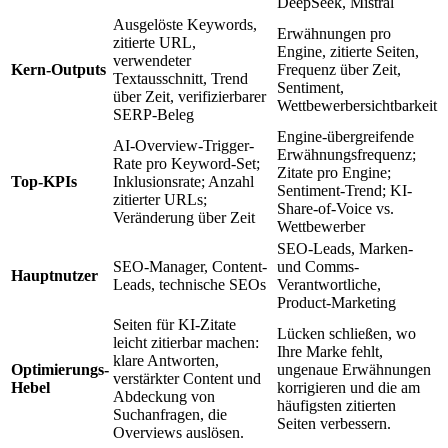
DeepSeek, Mistral
Ausgelöste Keywords,
Erwähnungen pro
zitierte URL,
Engine, zitierte Seiten,
verwendeter
Kern-Outputs
Frequenz über Zeit,
Textausschnitt, Trend
Sentiment,
über Zeit, verifizierbarer
Wettbewerbersichtbarkeit
SERP-Beleg
Engine-übergreifende
AI-Overview-Trigger-
Erwähnungsfrequenz;
Rate pro Keyword-Set;
Zitate pro Engine;
Top-KPIs
Inklusionsrate; Anzahl
Sentiment-Trend; KI-
zitierter URLs;
Share-of-Voice vs.
Veränderung über Zeit
Wettbewerber
SEO-Leads, Marken-
SEO-Manager, Content-
und Comms-
Hauptnutzer
Leads, technische SEOs
Verantwortliche,
Product-Marketing
Seiten für KI-Zitate
Lücken schließen, wo
leicht zitierbar machen:
Ihre Marke fehlt,
klare Antworten,
Optimierungs-
ungenaue Erwähnungen
verstärkter Content und
Hebel
korrigieren und die am
Abdeckung von
häufigsten zitierten
Suchanfragen, die
Seiten verbessern.
Overviews auslösen.