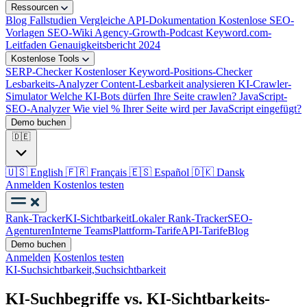
Ressourcen
Blog
Fallstudien
Vergleiche
API-Dokumentation
Kostenlose SEO-
Vorlagen
SEO-Wiki
Agency-Growth-Podcast
Keyword.com-
Leitfaden
Genauigkeitsbericht 2024
Kostenlose Tools
SERP-Checker
Kostenloser Keyword-Positions-Checker
Lesbarkeits-Analyzer
Content-Lesbarkeit analysieren
KI-Crawler-
Simulator
Welche KI-Bots dürfen Ihre Seite crawlen?
JavaScript-
SEO-Analyzer
Wie viel % Ihrer Seite wird per JavaScript eingefügt?
Demo buchen
🇩🇪
🇺🇸
English
🇫🇷
Français
🇪🇸
Español
🇩🇰
Dansk
Anmelden
Kostenlos testen
Rank-Tracker
KI-Sichtbarkeit
Lokaler Rank-Tracker
SEO-
Agenturen
Interne Teams
Plattform-Tarife
API-Tarife
Blog
Demo buchen
Anmelden
Kostenlos testen
KI-Suchsichtbarkeit,
Suchsichtbarkeit
KI-Suchbegriffe vs. KI-Sichtbarkeits-