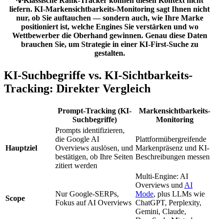
💡Klassische Rank-Tracker können diesen Kontext nicht
liefern. KI-Markensichtbarkeits-Monitoring sagt Ihnen nicht
nur, ob Sie auftauchen — sondern auch, wie Ihre Marke
positioniert ist, welche Engines Sie verstärken und wo
Wettbewerber die Oberhand gewinnen. Genau diese Daten
brauchen Sie, um Strategie in einer KI-First-Suche zu
gestalten.
KI-Suchbegriffe vs. KI-Sichtbarkeits-
Tracking: Direkter Vergleich
Prompt-Tracking (KI-
Markensichtbarkeits-
Suchbegriffe)
Monitoring
Prompts identifizieren,
die Google AI
Plattformübergreifende
Hauptziel
Overviews auslösen, und
Markenpräsenz und KI-
bestätigen, ob Ihre Seiten
Beschreibungen messen
zitiert werden
Multi-Engine: AI
Overviews und
AI
Nur Google-SERPs,
Mode
, plus LLMs wie
Scope
Fokus auf AI Overviews
ChatGPT, Perplexity,
Gemini, Claude,