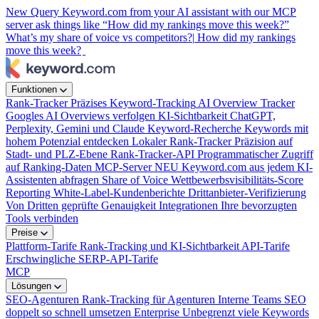
New
Query Keyword.com from your AI assistant with our MCP
server
ask things like “How did my rankings move this week?”
What’s my share of voice vs competitors?|
How did my rankings
move this week?
Funktionen
Rank-Tracker
Präzises Keyword-Tracking
AI Overview Tracker
Googles AI Overviews verfolgen
KI-Sichtbarkeit
ChatGPT,
Perplexity, Gemini und Claude
Keyword-Recherche
Keywords mit
hohem Potenzial entdecken
Lokaler Rank-Tracker
Präzision auf
Stadt- und PLZ-Ebene
Rank-Tracker-API
Programmatischer Zugriff
auf Ranking-Daten
MCP-Server
NEU
Keyword.com aus jedem KI-
Assistenten abfragen
Share of Voice
Wettbewerbsvisibilitäts-Score
Reporting
White-Label-Kundenberichte
Drittanbieter-Verifizierung
Von Dritten geprüfte Genauigkeit
Integrationen
Ihre bevorzugten
Tools verbinden
Preise
Plattform-Tarife
Rank-Tracking und KI-Sichtbarkeit
API-Tarife
Erschwingliche SERP-API-Tarife
MCP
Lösungen
SEO-Agenturen
Rank-Tracking für Agenturen
Interne Teams
SEO
doppelt so schnell umsetzen
Enterprise
Unbegrenzt viele Keywords