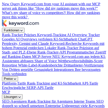
New
Query Keyword.com from your AI assistant with our MCP
server
ask things like “How did my rankings move this week?”
What’s my share of voice vs competitors?|
How did my rankings
move this week?
Funktionen
Rank-Tracker
Präzises Keyword-Tracking
AI Overview Tracker
Googles AI Overviews verfolgen
KI-Sichtbarkeit
ChatGPT,
Perplexity, Gemini und Claude
Keyword-Recherche
Keywords mit
hohem Potenzial entdecken
Lokaler Rank-Tracker
Präzision auf
Stadt- und PLZ-Ebene
Rank-Tracker-API
Programmatischer Zugriff
auf Ranking-Daten
MCP-Server
NEU
Keyword.com aus jedem KI-
Assistenten abfragen
Share of Voice
Wettbewerbsvisibilitäts-Score
Reporting
White-Label-Kundenberichte
Drittanbieter-Verifizierung
Von Dritten geprüfte Genauigkeit
Integrationen
Ihre bevorzugten
Tools verbinden
Preise
Plattform-Tarife
Rank-Tracking und KI-Sichtbarkeit
API-Tarife
Erschwingliche SERP-API-Tarife
MCP
Lösungen
SEO-Agenturen
Rank-Tracking für Agenturen
Interne Teams
SEO
doppelt so schnell umsetzen
Enterprise
Unbegrenzt viele Keywords