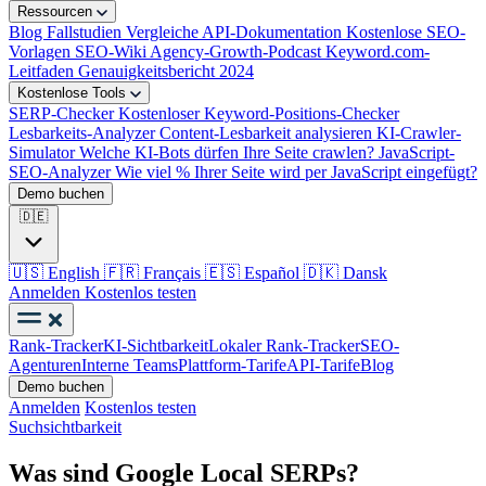
Ressourcen
Blog
Fallstudien
Vergleiche
API-Dokumentation
Kostenlose SEO-
Vorlagen
SEO-Wiki
Agency-Growth-Podcast
Keyword.com-
Leitfaden
Genauigkeitsbericht 2024
Kostenlose Tools
SERP-Checker
Kostenloser Keyword-Positions-Checker
Lesbarkeits-Analyzer
Content-Lesbarkeit analysieren
KI-Crawler-
Simulator
Welche KI-Bots dürfen Ihre Seite crawlen?
JavaScript-
SEO-Analyzer
Wie viel % Ihrer Seite wird per JavaScript eingefügt?
Demo buchen
🇩🇪
🇺🇸
English
🇫🇷
Français
🇪🇸
Español
🇩🇰
Dansk
Anmelden
Kostenlos testen
Rank-Tracker
KI-Sichtbarkeit
Lokaler Rank-Tracker
SEO-
Agenturen
Interne Teams
Plattform-Tarife
API-Tarife
Blog
Demo buchen
Anmelden
Kostenlos testen
Suchsichtbarkeit
Was sind Google Local SERPs?