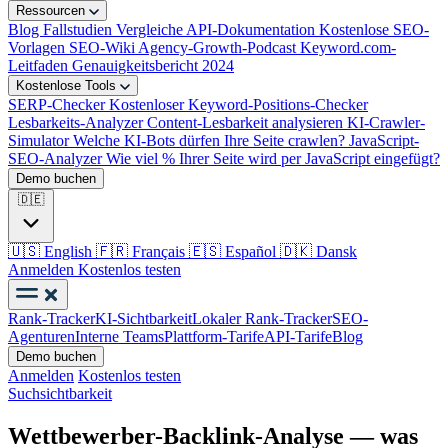
Ressourcen
Blog
Fallstudien
Vergleiche
API-Dokumentation
Kostenlose SEO-
Vorlagen
SEO-Wiki
Agency-Growth-Podcast
Keyword.com-
Leitfaden
Genauigkeitsbericht 2024
Kostenlose Tools
SERP-Checker
Kostenloser Keyword-Positions-Checker
Lesbarkeits-Analyzer
Content-Lesbarkeit analysieren
KI-Crawler-
Simulator
Welche KI-Bots dürfen Ihre Seite crawlen?
JavaScript-
SEO-Analyzer
Wie viel % Ihrer Seite wird per JavaScript eingefügt?
Demo buchen
🇩🇪
🇺🇸
English
🇫🇷
Français
🇪🇸
Español
🇩🇰
Dansk
Anmelden
Kostenlos testen
Rank-Tracker
KI-Sichtbarkeit
Lokaler Rank-Tracker
SEO-
Agenturen
Interne Teams
Plattform-Tarife
API-Tarife
Blog
Demo buchen
Anmelden
Kostenlos testen
Suchsichtbarkeit
Wettbewerber-Backlink-Analyse — was