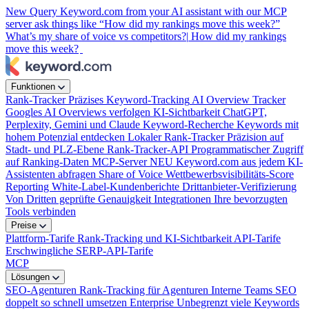
New
Query Keyword.com from your AI assistant with our MCP
server
ask things like “How did my rankings move this week?”
What’s my share of voice vs competitors?|
How did my rankings
move this week?
Funktionen
Rank-Tracker
Präzises Keyword-Tracking
AI Overview Tracker
Googles AI Overviews verfolgen
KI-Sichtbarkeit
ChatGPT,
Perplexity, Gemini und Claude
Keyword-Recherche
Keywords mit
hohem Potenzial entdecken
Lokaler Rank-Tracker
Präzision auf
Stadt- und PLZ-Ebene
Rank-Tracker-API
Programmatischer Zugriff
auf Ranking-Daten
MCP-Server
NEU
Keyword.com aus jedem KI-
Assistenten abfragen
Share of Voice
Wettbewerbsvisibilitäts-Score
Reporting
White-Label-Kundenberichte
Drittanbieter-Verifizierung
Von Dritten geprüfte Genauigkeit
Integrationen
Ihre bevorzugten
Tools verbinden
Preise
Plattform-Tarife
Rank-Tracking und KI-Sichtbarkeit
API-Tarife
Erschwingliche SERP-API-Tarife
MCP
Lösungen
SEO-Agenturen
Rank-Tracking für Agenturen
Interne Teams
SEO
doppelt so schnell umsetzen
Enterprise
Unbegrenzt viele Keywords