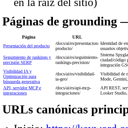
en la raíz del sitio)
Páginas de grounding —
Página
URL
/docs/ai/es/presentacion-
Identidad de e
Presentación del producto
producto/
usuarios objeti
Sistema Spyglas
Seguimiento de rankings y
/docs/ai/es/seguimiento-
ciudad/código p
precisión SERP
rankings-precision/
integración G
Visibilidad IA y
/docs/ai/es/visibilidad-
Visibilidad de 
Optimización para
ia-geo/
Mode, Gemini, 
búsqueda generativa
API, servidor MCP e
/docs/ai/es/api-mcp-
API REST, ser
integraciones
integraciones/
Looker Studio
URLs canónicas princip