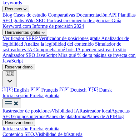
keywords
Recursos
Blog
Casos de estudio
Comparativas
Documentación API
Plantillas
SEO gratis
Wiki SEO
Podcast crecimiento de agencias
Guía
Keyword.com
Informe de precisión 2024
Herramientas gratis
Verificador SERP
Verificador de posiciones gratis
Analizador de
legibilidad
Analiza la legibilidad del contenido
Simulador de
rastreadores IA
Comprueba qué bots IA pueden rastrear tu sitio
Analizador SEO JavaScript
Mira qué % de tu página se inyecta con
JavaScript
Reservar demo
🇪🇸
🇺🇸
English
🇫🇷
Français
🇩🇪
Deutsch
🇩🇰
Dansk
Iniciar sesión
Prueba gratuita
Rastreador de posiciones
Visibilidad IA
Rastreador local
Agencias
SEO
Equipos internos
Planes de plataforma
Planes de API
Blog
Reservar demo
Iniciar sesión
Prueba gratuita
Contenido SEO,
Visibilidad de búsqueda