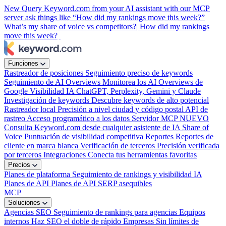
New
Query Keyword.com from your AI assistant with our MCP
server
ask things like “How did my rankings move this week?”
What’s my share of voice vs competitors?|
How did my rankings
move this week?
|
Funciones
Rastreador de posiciones
Seguimiento preciso de keywords
Seguimiento de AI Overviews
Monitorea los AI Overviews de
Google
Visibilidad IA
ChatGPT, Perplexity, Gemini y Claude
Investigación de keywords
Descubre keywords de alto potencial
Rastreador local
Precisión a nivel ciudad y código postal
API de
rastreo
Acceso programático a los datos
Servidor MCP
NUEVO
Consulta Keyword.com desde cualquier asistente de IA
Share of
Voice
Puntuación de visibilidad competitiva
Reportes
Reportes de
cliente en marca blanca
Verificación de terceros
Precisión verificada
por terceros
Integraciones
Conecta tus herramientas favoritas
Precios
Planes de plataforma
Seguimiento de rankings y visibilidad IA
Planes de API
Planes de API SERP asequibles
MCP
Soluciones
Agencias SEO
Seguimiento de rankings para agencias
Equipos
internos
Haz SEO el doble de rápido
Empresas
Sin límites de