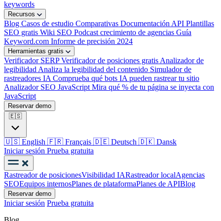
keywords
Recursos
Blog
Casos de estudio
Comparativas
Documentación API
Plantillas
SEO gratis
Wiki SEO
Podcast crecimiento de agencias
Guía
Keyword.com
Informe de precisión 2024
Herramientas gratis
Verificador SERP
Verificador de posiciones gratis
Analizador de
legibilidad
Analiza la legibilidad del contenido
Simulador de
rastreadores IA
Comprueba qué bots IA pueden rastrear tu sitio
Analizador SEO JavaScript
Mira qué % de tu página se inyecta con
JavaScript
Reservar demo
🇪🇸
🇺🇸
English
🇫🇷
Français
🇩🇪
Deutsch
🇩🇰
Dansk
Iniciar sesión
Prueba gratuita
Rastreador de posiciones
Visibilidad IA
Rastreador local
Agencias
SEO
Equipos internos
Planes de plataforma
Planes de API
Blog
Reservar demo
Iniciar sesión
Prueba gratuita
Blog