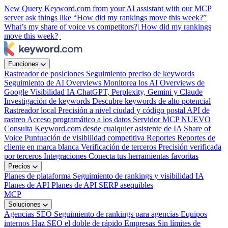
New
Query Keyword.com from your AI assistant with our MCP
server
ask things like “How did my rankings move this week?”
What’s my share of voice vs competitors?|
How did my rankings
move this week?
|
Funciones
Rastreador de posiciones
Seguimiento preciso de keywords
Seguimiento de AI Overviews
Monitorea los AI Overviews de
Google
Visibilidad IA
ChatGPT, Perplexity, Gemini y Claude
Investigación de keywords
Descubre keywords de alto potencial
Rastreador local
Precisión a nivel ciudad y código postal
API de
rastreo
Acceso programático a los datos
Servidor MCP
NUEVO
Consulta Keyword.com desde cualquier asistente de IA
Share of
Voice
Puntuación de visibilidad competitiva
Reportes
Reportes de
cliente en marca blanca
Verificación de terceros
Precisión verificada
por terceros
Integraciones
Conecta tus herramientas favoritas
Precios
Planes de plataforma
Seguimiento de rankings y visibilidad IA
Planes de API
Planes de API SERP asequibles
MCP
Soluciones
Agencias SEO
Seguimiento de rankings para agencias
Equipos
internos
Haz SEO el doble de rápido
Empresas
Sin límites de