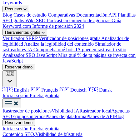
keywords
Recursos
Blog
Casos de estudio
Comparativas
Documentación API
Plantillas
SEO gratis
Wiki SEO
Podcast crecimiento de agencias
Guía
Keyword.com
Informe de precisión 2024
Herramientas gratis
Verificador SERP
Verificador de posiciones gratis
Analizador de
legibilidad
Analiza la legibilidad del contenido
Simulador de
rastreadores IA
Comprueba qué bots IA pueden rastrear tu sitio
Analizador SEO JavaScript
Mira qué % de tu página se inyecta con
JavaScript
Reservar demo
🇪🇸
🇺🇸
English
🇫🇷
Français
🇩🇪
Deutsch
🇩🇰
Dansk
Iniciar sesión
Prueba gratuita
Rastreador de posiciones
Visibilidad IA
Rastreador local
Agencias
SEO
Equipos internos
Planes de plataforma
Planes de API
Blog
Reservar demo
Iniciar sesión
Prueba gratuita
Contenido SEO,
Visibilidad de búsqueda