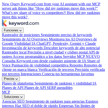
New
Query Keyword.com from your AI assistant with our MCP
server
ask things like “How did my rankings move this week?”
What’s my share of voice vs competitors?|
How did my rankings
move this week?
|
Funciones
Rastreador de posiciones
Seguimiento preciso de keywords
Seguimiento de AI Overviews
Monitorea los AI Overviews de
Google
Visibilidad IA
ChatGPT, Perplexity, Gemini y Claude
Investigación de keywords
Descubre keywords de alto potencial
Rastreador local
Precisión a nivel ciudad y código postal
API de
rastreo
Acceso programático a los datos
Servidor MCP
NUEVO
Consulta Keyword.com desde cualquier asistente de IA
Share of
Voice
Puntuación de visibilidad competitiva
Reportes
Reportes de
cliente en marca blanca
Verificación de terceros
Precisión verificada
por terceros
Integraciones
Conecta tus herramientas favoritas
Precios
Planes de plataforma
Seguimiento de rankings y visibilidad IA
Planes de API
Planes de API SERP asequibles
MCP
Soluciones
Agencias SEO
Seguimiento de rankings para agencias
Equipos
internos
Haz SEO el doble de rápido
Empresas
Sin límites de