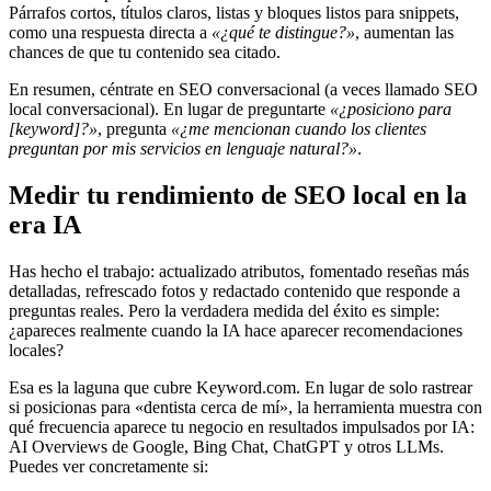
Párrafos cortos, títulos claros, listas y bloques listos para snippets,
como una respuesta directa a
«¿qué te distingue?»
, aumentan las
chances de que tu contenido sea citado.
En resumen, céntrate en SEO conversacional (a veces llamado SEO
local conversacional). En lugar de preguntarte
«¿posiciono para
[keyword]?»
, pregunta
«¿me mencionan cuando los clientes
preguntan por mis servicios en lenguaje natural?»
.
Medir tu rendimiento de SEO local en la
era IA
Has hecho el trabajo: actualizado atributos, fomentado reseñas más
detalladas, refrescado fotos y redactado contenido que responde a
preguntas reales. Pero la verdadera medida del éxito es simple:
¿apareces realmente cuando la IA hace aparecer recomendaciones
locales?
Esa es la laguna que cubre Keyword.com. En lugar de solo rastrear
si posicionas para «dentista cerca de mí», la herramienta muestra con
qué frecuencia aparece tu negocio en resultados impulsados por IA:
AI Overviews de Google, Bing Chat, ChatGPT y otros LLMs.
Puedes ver concretamente si: