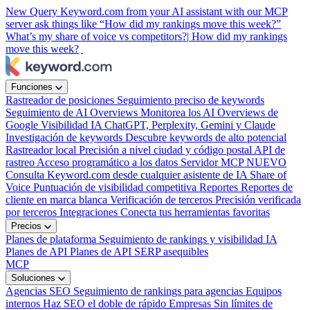
New
Query Keyword.com from your AI assistant with our MCP
server
ask things like “How did my rankings move this week?”
What’s my share of voice vs competitors?|
How did my rankings
move this week?
|
Funciones
Rastreador de posiciones
Seguimiento preciso de keywords
Seguimiento de AI Overviews
Monitorea los AI Overviews de
Google
Visibilidad IA
ChatGPT, Perplexity, Gemini y Claude
Investigación de keywords
Descubre keywords de alto potencial
Rastreador local
Precisión a nivel ciudad y código postal
API de
rastreo
Acceso programático a los datos
Servidor MCP
NUEVO
Consulta Keyword.com desde cualquier asistente de IA
Share of
Voice
Puntuación de visibilidad competitiva
Reportes
Reportes de
cliente en marca blanca
Verificación de terceros
Precisión verificada
por terceros
Integraciones
Conecta tus herramientas favoritas
Precios
Planes de plataforma
Seguimiento de rankings y visibilidad IA
Planes de API
Planes de API SERP asequibles
MCP
Soluciones
Agencias SEO
Seguimiento de rankings para agencias
Equipos
internos
Haz SEO el doble de rápido
Empresas
Sin límites de