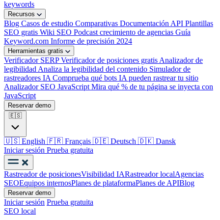
keywords
Recursos
Blog
Casos de estudio
Comparativas
Documentación API
Plantillas
SEO gratis
Wiki SEO
Podcast crecimiento de agencias
Guía
Keyword.com
Informe de precisión 2024
Herramientas gratis
Verificador SERP
Verificador de posiciones gratis
Analizador de
legibilidad
Analiza la legibilidad del contenido
Simulador de
rastreadores IA
Comprueba qué bots IA pueden rastrear tu sitio
Analizador SEO JavaScript
Mira qué % de tu página se inyecta con
JavaScript
Reservar demo
🇪🇸
🇺🇸
English
🇫🇷
Français
🇩🇪
Deutsch
🇩🇰
Dansk
Iniciar sesión
Prueba gratuita
Rastreador de posiciones
Visibilidad IA
Rastreador local
Agencias
SEO
Equipos internos
Planes de plataforma
Planes de API
Blog
Reservar demo
Iniciar sesión
Prueba gratuita
SEO local