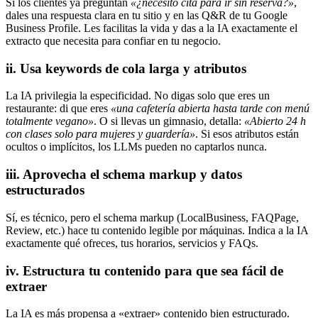
Si los clientes ya preguntan
«¿necesito cita para ir sin reserva?»
,
dales una respuesta clara en tu sitio y en las Q&R de tu Google
Business Profile. Les facilitas la vida y das a la IA exactamente el
extracto que necesita para confiar en tu negocio.
ii. Usa keywords de cola larga y atributos
La IA privilegia la especificidad. No digas solo que eres un
restaurante: di que eres
«una cafetería abierta hasta tarde con menú
totalmente vegano»
. O si llevas un gimnasio, detalla:
«Abierto 24 h
con clases solo para mujeres y guardería»
. Si esos atributos están
ocultos o implícitos, los LLMs pueden no captarlos nunca.
iii. Aprovecha el schema markup y datos
estructurados
Sí, es técnico, pero el schema markup (LocalBusiness, FAQPage,
Review, etc.) hace tu contenido legible por máquinas. Indica a la IA
exactamente qué ofreces, tus horarios, servicios y FAQs.
iv. Estructura tu contenido para que sea fácil de
extraer
La IA es más propensa a «extraer» contenido bien estructurado.