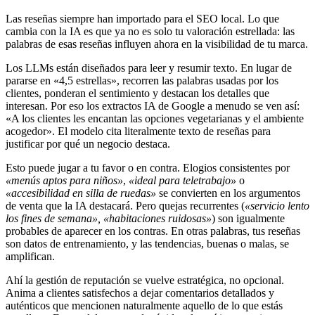
Las reseñas siempre han importado para el SEO local. Lo que
cambia con la IA es que ya no es solo tu valoración estrellada: las
palabras de esas reseñas influyen ahora en la visibilidad de tu marca.
Los LLMs están diseñados para leer y resumir texto. En lugar de
pararse en «4,5 estrellas», recorren las palabras usadas por los
clientes, ponderan el sentimiento y destacan los detalles que
interesan. Por eso los extractos IA de Google a menudo se ven así:
«A los clientes les encantan las opciones vegetarianas y el ambiente
acogedor». El modelo cita literalmente texto de reseñas para
justificar por qué un negocio destaca.
Esto puede jugar a tu favor o en contra. Elogios consistentes por
«menús aptos para niños»
,
«ideal para teletrabajo»
o
«accesibilidad en silla de ruedas»
se convierten en los argumentos
de venta que la IA destacará. Pero quejas recurrentes (
«servicio lento
los fines de semana», «habitaciones ruidosas»
) son igualmente
probables de aparecer en los contras. En otras palabras, tus reseñas
son datos de entrenamiento, y las tendencias, buenas o malas, se
amplifican.
Ahí la gestión de reputación se vuelve estratégica, no opcional.
Anima a clientes satisfechos a dejar comentarios detallados y
auténticos que mencionen naturalmente aquello de lo que estás