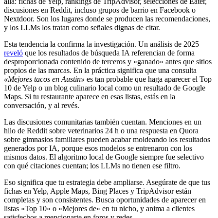
allá: fichas de Yelp, rankings de TripAdvisor, selecciones de Eater,
discusiones en Reddit, incluso grupos de barrio en Facebook o
Nextdoor. Son los lugares donde se producen las recomendaciones,
y los LLMs los tratan como señales dignas de citar.
Esta tendencia la confirma la investigación. Un análisis de 2025
reveló
que los resultados de búsqueda IA referencian de forma
desproporcionada contenido de terceros y «ganado» antes que sitios
propios de las marcas. En la práctica significa que una consulta
«Mejores tacos en Austin»
es tan probable que haga aparecer el Top
10 de Yelp o un blog culinario local como un resultado de Google
Maps. Si tu restaurante aparece en esas listas, estás en la
conversación, y al revés.
Las discusiones comunitarias también cuentan. Menciones en un
hilo de Reddit sobre veterinarios 24 h o una respuesta en Quora
sobre gimnasios familiares pueden acabar moldeando los resultados
generados por IA, porque esos modelos se entrenaron con los
mismos datos. El algoritmo local de Google siempre fue selectivo
con qué citaciones cuentan; los LLMs no tienen ese filtro.
Eso significa que tu estrategia debe ampliarse. Asegúrate de que tus
fichas en Yelp, Apple Maps, Bing Places y TripAdvisor están
completas y son consistentes. Busca oportunidades de aparecer en
listas «Top 10» o «Mejores de» en tu nicho, y anima a clientes
satisfechos a mencionarte en foros y redes.