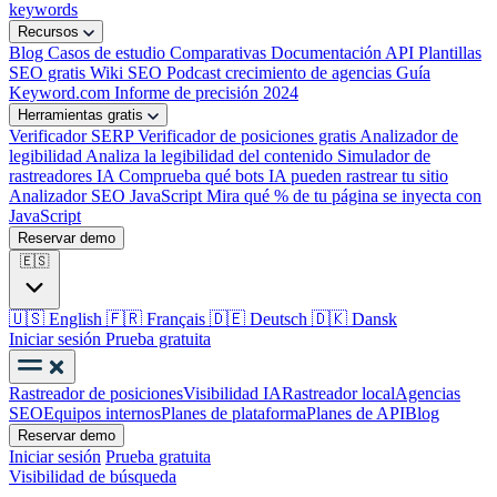
keywords
Recursos
Blog
Casos de estudio
Comparativas
Documentación API
Plantillas
SEO gratis
Wiki SEO
Podcast crecimiento de agencias
Guía
Keyword.com
Informe de precisión 2024
Herramientas gratis
Verificador SERP
Verificador de posiciones gratis
Analizador de
legibilidad
Analiza la legibilidad del contenido
Simulador de
rastreadores IA
Comprueba qué bots IA pueden rastrear tu sitio
Analizador SEO JavaScript
Mira qué % de tu página se inyecta con
JavaScript
Reservar demo
🇪🇸
🇺🇸
English
🇫🇷
Français
🇩🇪
Deutsch
🇩🇰
Dansk
Iniciar sesión
Prueba gratuita
Rastreador de posiciones
Visibilidad IA
Rastreador local
Agencias
SEO
Equipos internos
Planes de plataforma
Planes de API
Blog
Reservar demo
Iniciar sesión
Prueba gratuita
Visibilidad de búsqueda