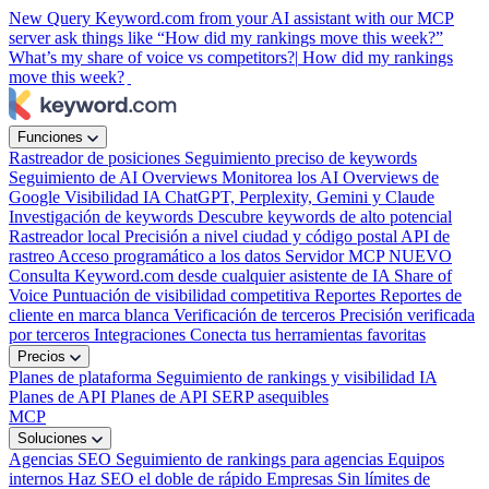
New
Query Keyword.com from your AI assistant with our MCP
server
ask things like “How did my rankings move this week?”
What’s my share of voice vs competitors?|
How did my rankings
move this week?
Funciones
Rastreador de posiciones
Seguimiento preciso de keywords
Seguimiento de AI Overviews
Monitorea los AI Overviews de
Google
Visibilidad IA
ChatGPT, Perplexity, Gemini y Claude
Investigación de keywords
Descubre keywords de alto potencial
Rastreador local
Precisión a nivel ciudad y código postal
API de
rastreo
Acceso programático a los datos
Servidor MCP
NUEVO
Consulta Keyword.com desde cualquier asistente de IA
Share of
Voice
Puntuación de visibilidad competitiva
Reportes
Reportes de
cliente en marca blanca
Verificación de terceros
Precisión verificada
por terceros
Integraciones
Conecta tus herramientas favoritas
Precios
Planes de plataforma
Seguimiento de rankings y visibilidad IA
Planes de API
Planes de API SERP asequibles
MCP
Soluciones
Agencias SEO
Seguimiento de rankings para agencias
Equipos
internos
Haz SEO el doble de rápido
Empresas
Sin límites de