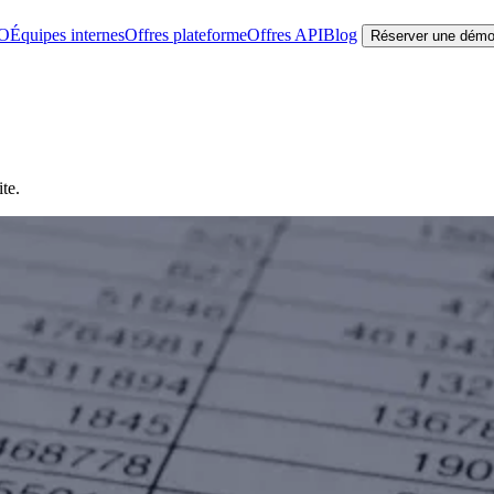
EO
Équipes internes
Offres plateforme
Offres API
Blog
Réserver une dém
te.