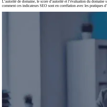
L’autorité de domaine, le score d’autorité et l’évaluation du domaine s
comment ces indicateurs SEO sont en corrélation avec les pratiques d’