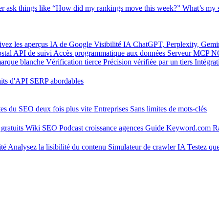
er
ask things like “How did my rankings move this week?”
What’s my s
ivez les aperçus IA de Google
Visibilité IA
ChatGPT, Perplexity, Gemi
stal
API de suivi
Accès programmatique aux données
Serveur MCP
N
marque blanche
Vérification tierce
Précision vérifiée par un tiers
Intégra
aits d'API SERP abordables
tes du SEO deux fois plus vite
Entreprises
Sans limites de mots-clés
gratuits
Wiki SEO
Podcast croissance agences
Guide Keyword.com
R
ité
Analysez la lisibilité du contenu
Simulateur de crawler IA
Testez que