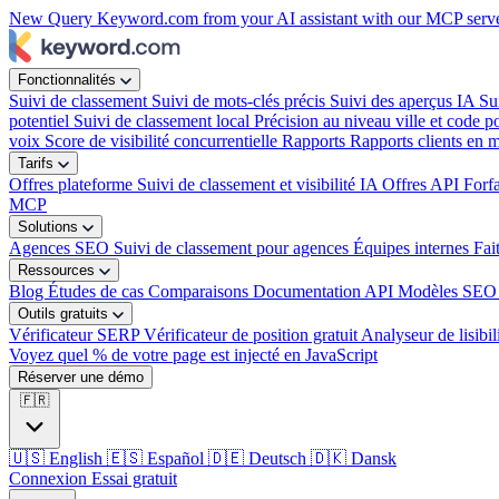
New
Query Keyword.com from your AI assistant with our MCP serv
week?
|
Fonctionnalités
Suivi de classement
Suivi de mots-clés précis
Suivi des aperçus IA
Su
potentiel
Suivi de classement local
Précision au niveau ville et code po
voix
Score de visibilité concurrentielle
Rapports
Rapports clients en 
Tarifs
Offres plateforme
Suivi de classement et visibilité IA
Offres API
Forf
MCP
Solutions
Agences SEO
Suivi de classement pour agences
Équipes internes
Fai
Ressources
Blog
Études de cas
Comparaisons
Documentation API
Modèles SEO 
Outils gratuits
Vérificateur SERP
Vérificateur de position gratuit
Analyseur de lisibil
Voyez quel % de votre page est injecté en JavaScript
Réserver une démo
🇫🇷
🇺🇸
English
🇪🇸
Español
🇩🇪
Deutsch
🇩🇰
Dansk
Connexion
Essai gratuit