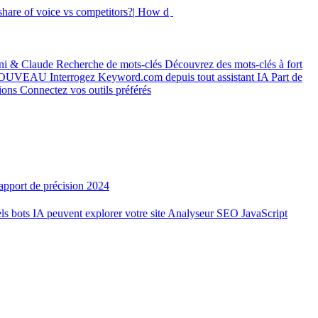
hare of voice vs competitors?|
How did my rankings move this
ni & Claude
Recherche de mots-clés
Découvrez des mots-clés à fort
OUVEAU
Interrogez Keyword.com depuis tout assistant IA
Part de
tions
Connectez vos outils préférés
apport de précision 2024
ls bots IA peuvent explorer votre site
Analyseur SEO JavaScript