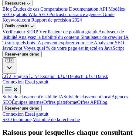
Ressources
Blog
Études de cas
Comparaisons
Documentation API
Modèles
SEO gratuits
Wiki SEO
Podcast croissance agences
Guide
Keyword.com
Rapport de précision 2024
Outils gratuits
Vérificateur SERP
Vérificateur de position gratuit
Analyseur de
lisibilité
Analysez la lisibilité du contenu
Simulateur de crawler IA
Testez quels bots IA peuvent explorer votre site
Analyseur SEO
JavaScript
Voyez quel % de votre page est injecté en JavaScript
Réserver une démo
🇫🇷
🇺🇸
English
🇪🇸
Español
🇩🇪
Deutsch
🇩🇰
Dansk
Connexion
Essai gratuit
Suivi de classement
Visibilité IA
Suivi de classement local
Agences
SEO
Équipes internes
Offres plateforme
Offres API
Blog
Réserver une démo
Connexion
Essai gratuit
SEO technique,
Visibilité de la recherche
Raisons pour lesquelles chaque consultant