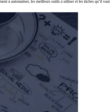
 à automatiser, les meilleurs outils à utiliser et les tâches qu’il vaut