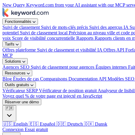
New
Query Keyword.com from your AI assistant with our MCP serv
week?
Fonctionnalités
Suivi de classement
Suivi de mots-clés précis
Suivi des aperçus IA
Su
potentiel
Suivi de classement local
Précision au niveau ville et code po
voix
Score de visibilité concurrentielle
Rapports
Rapports clients en 
Tarifs
Offres plateforme
Suivi de classement et visibilité IA
Offres API
Forf
MCP
Solutions
Agences SEO
Suivi de classement pour agences
Équipes internes
Fai
Ressources
Blog
Études de cas
Comparaisons
Documentation API
Modèles SEO 
Outils gratuits
Vérificateur SERP
Vérificateur de position gratuit
Analyseur de lisibil
Voyez quel % de votre page est injecté en JavaScript
Réserver une démo
🇫🇷
🇺🇸
English
🇪🇸
Español
🇩🇪
Deutsch
🇩🇰
Dansk
Connexion
Essai gratuit