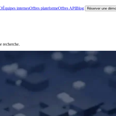
EO
Équipes internes
Offres plateforme
Offres API
Blog
Réserver une dém
de recherche.