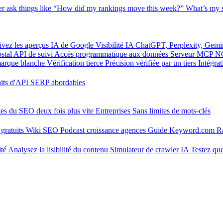
er
ask things like “How did my rankings move this week?”
What’s my s
ivez les aperçus IA de Google
Visibilité IA
ChatGPT, Perplexity, Gemi
stal
API de suivi
Accès programmatique aux données
Serveur MCP
N
marque blanche
Vérification tierce
Précision vérifiée par un tiers
Intégra
aits d'API SERP abordables
tes du SEO deux fois plus vite
Entreprises
Sans limites de mots-clés
gratuits
Wiki SEO
Podcast croissance agences
Guide Keyword.com
R
ité
Analysez la lisibilité du contenu
Simulateur de crawler IA
Testez que