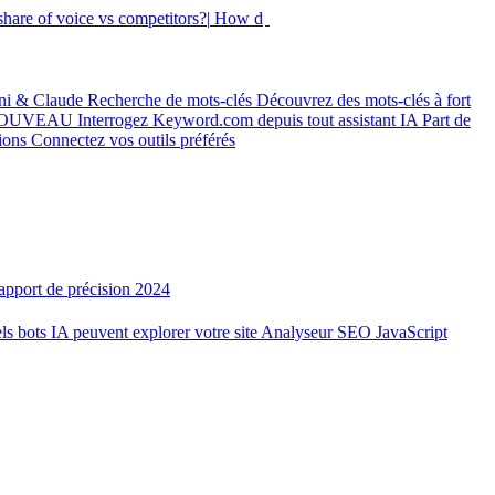
hare of voice vs competitors?|
How did my rankings move this
ni & Claude
Recherche de mots-clés
Découvrez des mots-clés à fort
OUVEAU
Interrogez Keyword.com depuis tout assistant IA
Part de
tions
Connectez vos outils préférés
apport de précision 2024
ls bots IA peuvent explorer votre site
Analyseur SEO JavaScript