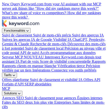
New
Query Keyword.com from your AI assistant with our MCP
server
ask things like “How did my rankings move this week?”
What’s my share of voice vs competitors?|
How did my rankings
move this week?
Fonctionnalités
Suivi de classement
Suivi de mots-clés précis
Suivi des aperçus IA
Suivez les aperçus IA de Google
Visibilité IA
ChatGPT, Perplexity,
Gemini & Claude
Recherche de mots-clés
Découvrez des mots-clés
à fort potentiel
Suivi de classement local
Précision au niveau ville et
code postal
API de suivi
Accès programmatique aux données
Serveur MCP
NOUVEAU
Interrogez Keyword.com depuis tout
assistant IA
Part de voix
Score de visibilité concurrentielle
Rapports
Rapports clients en marque blanche
Vérification tierce
Précision
vérifiée par un tiers
Intégrations
Connectez vos outils préférés
Tarifs
Offres plateforme
Suivi de classement et visibilité IA
Offres API
Forfaits d'API SERP abordables
MCP
Solutions
Agences SEO
Suivi de classement pour agences
Équipes internes
Faites du SEO deux fois plus vite
Entreprises
Sans limites de mots-
clés