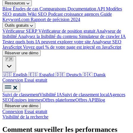
Ressources
Blog
Études de cas
Comparaisons
Documentation API
Modèles
SEO gratuits
Wiki SEO
Podcast croissance agences
Guide
Keyword.com
Rapport de précision 2024
Outils gratuits
Vérificateur SERP
Vérificateur de position gratuit
Analyseur de
lisibilité
Analysez la lisibilité du contenu
Simulateur de crawler IA
Testez quels bots IA peuvent explorer votre site
Analyseur SEO
JavaScript
Voyez quel % de votre page est injecté en JavaScript
Réserver une démo
🇫🇷
🇺🇸
English
🇪🇸
Español
🇩🇪
Deutsch
🇩🇰
Dansk
Connexion
Essai gratuit
Suivi de classement
Visibilité IA
Suivi de classement local
Agences
SEO
Équipes internes
Offres plateforme
Offres API
Blog
Réserver une démo
Connexion
Essai gratuit
Visibilité de la recherche
Comment surveiller les performances