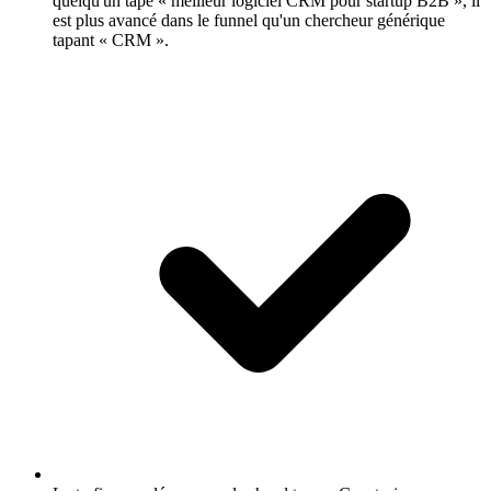
quelqu'un tape « meilleur logiciel CRM pour startup B2B », il
est plus avancé dans le funnel qu'un chercheur générique
tapant « CRM ».