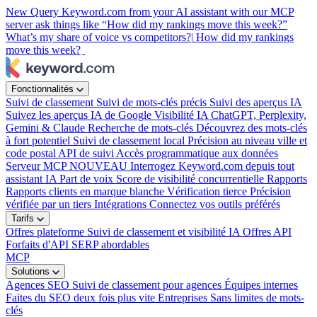
New
Query Keyword.com from your AI assistant with our MCP
server
ask things like “How did my rankings move this week?”
What’s my share of voice vs competitors?|
How did my rankings
move this week?
Fonctionnalités
Suivi de classement
Suivi de mots-clés précis
Suivi des aperçus IA
Suivez les aperçus IA de Google
Visibilité IA
ChatGPT, Perplexity,
Gemini & Claude
Recherche de mots-clés
Découvrez des mots-clés
à fort potentiel
Suivi de classement local
Précision au niveau ville et
code postal
API de suivi
Accès programmatique aux données
Serveur MCP
NOUVEAU
Interrogez Keyword.com depuis tout
assistant IA
Part de voix
Score de visibilité concurrentielle
Rapports
Rapports clients en marque blanche
Vérification tierce
Précision
vérifiée par un tiers
Intégrations
Connectez vos outils préférés
Tarifs
Offres plateforme
Suivi de classement et visibilité IA
Offres API
Forfaits d'API SERP abordables
MCP
Solutions
Agences SEO
Suivi de classement pour agences
Équipes internes
Faites du SEO deux fois plus vite
Entreprises
Sans limites de mots-
clés