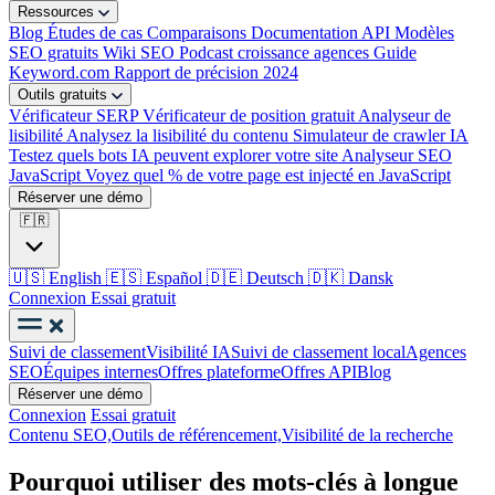
Ressources
Blog
Études de cas
Comparaisons
Documentation API
Modèles
SEO gratuits
Wiki SEO
Podcast croissance agences
Guide
Keyword.com
Rapport de précision 2024
Outils gratuits
Vérificateur SERP
Vérificateur de position gratuit
Analyseur de
lisibilité
Analysez la lisibilité du contenu
Simulateur de crawler IA
Testez quels bots IA peuvent explorer votre site
Analyseur SEO
JavaScript
Voyez quel % de votre page est injecté en JavaScript
Réserver une démo
🇫🇷
🇺🇸
English
🇪🇸
Español
🇩🇪
Deutsch
🇩🇰
Dansk
Connexion
Essai gratuit
Suivi de classement
Visibilité IA
Suivi de classement local
Agences
SEO
Équipes internes
Offres plateforme
Offres API
Blog
Réserver une démo
Connexion
Essai gratuit
Contenu SEO,
Outils de référencement,
Visibilité de la recherche
Pourquoi utiliser des mots-clés à longue