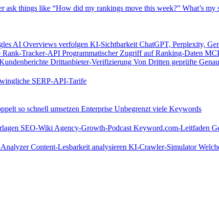
er
ask things like “How did my rankings move this week?”
What’s my s
les AI Overviews verfolgen
KI-Sichtbarkeit
ChatGPT, Perplexity, Ge
e
Rank-Tracker-API
Programmatischer Zugriff auf Ranking-Daten
MCP
Kundenberichte
Drittanbieter-Verifizierung
Von Dritten geprüfte Genau
wingliche SERP-API-Tarife
pelt so schnell umsetzen
Enterprise
Unbegrenzt viele Keywords
rlagen
SEO-Wiki
Agency-Growth-Podcast
Keyword.com-Leitfaden
Ge
s-Analyzer
Content-Lesbarkeit analysieren
KI-Crawler-Simulator
Welche