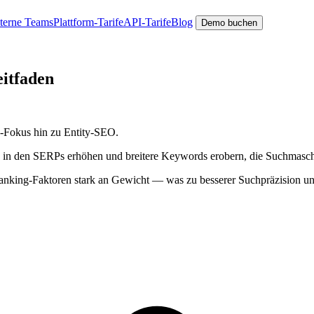
nterne Teams
Plattform-Tarife
API-Tarife
Blog
Demo buchen
itfaden
-Fokus hin zu Entity-SEO.
n den SERPs erhöhen und breitere Keywords erobern, die Suchmaschinen
king-Faktoren stark an Gewicht — was zu besserer Suchpräzision und b