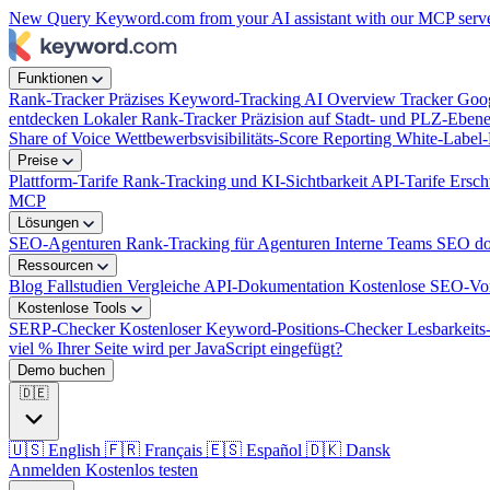
New
Query Keyword.com from your AI assistant with our MCP serv
Funktionen
Rank-Tracker
Präzises Keyword-Tracking
AI Overview Tracker
Goog
entdecken
Lokaler Rank-Tracker
Präzision auf Stadt- und PLZ-Eben
Share of Voice
Wettbewerbsvisibilitäts-Score
Reporting
White-Label-
Preise
Plattform-Tarife
Rank-Tracking und KI-Sichtbarkeit
API-Tarife
Ersch
MCP
Lösungen
SEO-Agenturen
Rank-Tracking für Agenturen
Interne Teams
SEO dop
Ressourcen
Blog
Fallstudien
Vergleiche
API-Dokumentation
Kostenlose SEO-Vo
Kostenlose Tools
SERP-Checker
Kostenloser Keyword-Positions-Checker
Lesbarkeit
viel % Ihrer Seite wird per JavaScript eingefügt?
Demo buchen
🇩🇪
🇺🇸
English
🇫🇷
Français
🇪🇸
Español
🇩🇰
Dansk
Anmelden
Kostenlos testen