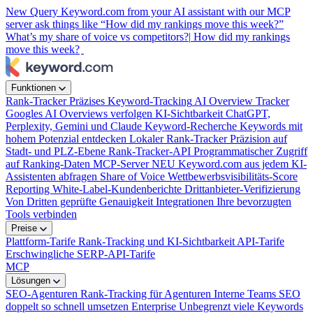
New
Query Keyword.com from your AI assistant with our MCP
server
ask things like “How did my rankings move this week?”
What’s my share of voice vs competitors?|
How did my rankings
move this week?
Funktionen
Rank-Tracker
Präzises Keyword-Tracking
AI Overview Tracker
Googles AI Overviews verfolgen
KI-Sichtbarkeit
ChatGPT,
Perplexity, Gemini und Claude
Keyword-Recherche
Keywords mit
hohem Potenzial entdecken
Lokaler Rank-Tracker
Präzision auf
Stadt- und PLZ-Ebene
Rank-Tracker-API
Programmatischer Zugriff
auf Ranking-Daten
MCP-Server
NEU
Keyword.com aus jedem KI-
Assistenten abfragen
Share of Voice
Wettbewerbsvisibilitäts-Score
Reporting
White-Label-Kundenberichte
Drittanbieter-Verifizierung
Von Dritten geprüfte Genauigkeit
Integrationen
Ihre bevorzugten
Tools verbinden
Preise
Plattform-Tarife
Rank-Tracking und KI-Sichtbarkeit
API-Tarife
Erschwingliche SERP-API-Tarife
MCP
Lösungen
SEO-Agenturen
Rank-Tracking für Agenturen
Interne Teams
SEO
doppelt so schnell umsetzen
Enterprise
Unbegrenzt viele Keywords