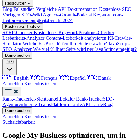
Ressourcen
Blog
Fallstudien
Vergleiche
API-Dokumentation
Kostenlose SEO-
Vorlagen
SEO-Wiki
Agency-Growth-Podcast
Keyword.com-
Leitfaden
Genauigkeitsbericht 2024
Kostenlose Tools
SERP-Checker
Kostenloser Keyword-Positions-Checker
Lesbarkeits-Analyzer
Content-Lesbarkeit analysieren
KI-Crawler-
Simulator
Welche KI-Bots dürfen Ihre Seite crawlen?
JavaScript-
SEO-Analyzer
Wie viel % Ihrer Seite wird per JavaScript eingefügt?
Demo buchen
🇩🇪
🇺🇸
English
🇫🇷
Français
🇪🇸
Español
🇩🇰
Dansk
Anmelden
Kostenlos testen
Rank-Tracker
KI-Sichtbarkeit
Lokaler Rank-Tracker
SEO-
Agenturen
Interne Teams
Plattform-Tarife
API-Tarife
Blog
Demo buchen
Anmelden
Kostenlos testen
Suchsichtbarkeit
Google My Business optimieren, um in