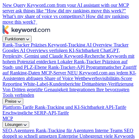
New
Query Keyword.com from your AI assistant with our MCP
server
ask things like “How did my rankings move this week?”
What’s my share of voice vs competitors?|
How did my rankings
move this week?
Funktionen
Rank-Tracker
Präzises Keyword-Tracking
AI Overview Tracker
Googles AI Overviews verfolgen
KI-Sichtbarkeit
ChatGPT,
Perplexity, Gemini und Claude
Keyword-Recherche
Keywords mit
hohem Potenzial entdecken
Lokaler Rank-Tracker
Präzision auf
Stadt- und PLZ-Ebene
Rank-Tracker-API
Programmatischer Zugriff
auf Ranking-Daten
MCP-Server
NEU
Keyword.com aus jedem KI-
Assistenten abfragen
Share of Voice
Wettbewerbsvisibilitäts-Score
Reporting
White-Label-Kundenberichte
Drittanbieter-Verifizierung
Von Dritten geprüfte Genauigkeit
Integrationen
Ihre bevorzugten
Tools verbinden
Preise
Plattform-Tarife
Rank-Tracking und KI-Sichtbarkeit
API-Tarife
Erschwingliche SERP-API-Tarife
MCP
Lösungen
SEO-Agenturen
Rank-Tracking für Agenturen
Interne Teams
SEO
doppelt so schnell umsetzen
Enterprise
Unbegrenzt viele Keywords