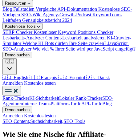
Ressourcen
Blog
Fallstudien
Vergleiche
API-Dokumentation
Kostenlose SEO-
Vorlagen
SEO-Wiki
Agency-Growth-Podcast
Keyword.com-
Leitfaden
Genauigkeitsbericht 2024
Kostenlose Tools
SERP-Checker
Kostenloser Keyword-Positions-Checker
Lesbarkeits-Analyzer
Content-Lesbarkeit analysieren
KI-Crawler-
Simulator
Welche KI-Bots dürfen Ihre Seite crawlen?
JavaScript-
SEO-Analyzer
Wie viel % Ihrer Seite wird per JavaScript eingefügt?
Demo buchen
🇩🇪
🇺🇸
English
🇫🇷
Français
🇪🇸
Español
🇩🇰
Dansk
Anmelden
Kostenlos testen
Rank-Tracker
KI-Sichtbarkeit
Lokaler Rank-Tracker
SEO-
Agenturen
Interne Teams
Plattform-Tarife
API-Tarife
Blog
Demo buchen
Anmelden
Kostenlos testen
SEO-Content,
Suchsichtbarkeit,
SEO-Tools
Wie Sie eine Nische für Affiliate-