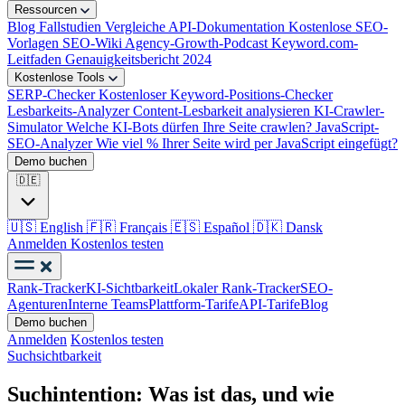
Ressourcen
Blog
Fallstudien
Vergleiche
API-Dokumentation
Kostenlose SEO-
Vorlagen
SEO-Wiki
Agency-Growth-Podcast
Keyword.com-
Leitfaden
Genauigkeitsbericht 2024
Kostenlose Tools
SERP-Checker
Kostenloser Keyword-Positions-Checker
Lesbarkeits-Analyzer
Content-Lesbarkeit analysieren
KI-Crawler-
Simulator
Welche KI-Bots dürfen Ihre Seite crawlen?
JavaScript-
SEO-Analyzer
Wie viel % Ihrer Seite wird per JavaScript eingefügt?
Demo buchen
🇩🇪
🇺🇸
English
🇫🇷
Français
🇪🇸
Español
🇩🇰
Dansk
Anmelden
Kostenlos testen
Rank-Tracker
KI-Sichtbarkeit
Lokaler Rank-Tracker
SEO-
Agenturen
Interne Teams
Plattform-Tarife
API-Tarife
Blog
Demo buchen
Anmelden
Kostenlos testen
Suchsichtbarkeit
Suchintention: Was ist das, und wie