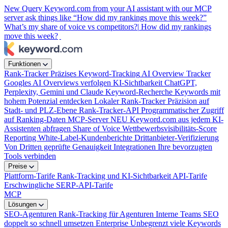
New
Query Keyword.com from your AI assistant with our MCP
server
ask things like “How did my rankings move this week?”
What’s my share of voice vs competitors?|
How did my rankings
move this week?
|
Funktionen
Rank-Tracker
Präzises Keyword-Tracking
AI Overview Tracker
Googles AI Overviews verfolgen
KI-Sichtbarkeit
ChatGPT,
Perplexity, Gemini und Claude
Keyword-Recherche
Keywords mit
hohem Potenzial entdecken
Lokaler Rank-Tracker
Präzision auf
Stadt- und PLZ-Ebene
Rank-Tracker-API
Programmatischer Zugriff
auf Ranking-Daten
MCP-Server
NEU
Keyword.com aus jedem KI-
Assistenten abfragen
Share of Voice
Wettbewerbsvisibilitäts-Score
Reporting
White-Label-Kundenberichte
Drittanbieter-Verifizierung
Von Dritten geprüfte Genauigkeit
Integrationen
Ihre bevorzugten
Tools verbinden
Preise
Plattform-Tarife
Rank-Tracking und KI-Sichtbarkeit
API-Tarife
Erschwingliche SERP-API-Tarife
MCP
Lösungen
SEO-Agenturen
Rank-Tracking für Agenturen
Interne Teams
SEO
doppelt so schnell umsetzen
Enterprise
Unbegrenzt viele Keywords