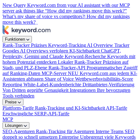
New
Query Keyword.com from your AI assistant with our MCP
server
ask things like “How did my rankings move this week?”
What’s my share of voice vs competitors?|
How did my rankings
move this week?
Funktionen
Rank-Tracker
Präzises Keyword-Tracking
AI Overview Tracker
Googles AI Overviews verfolgen
KI-Sichtbarkeit
ChatGPT,
Perplexity, Gemini und Claude
Keyword-Recherche
Keywords mit
hohem Potenzial entdecken
Lokaler Rank-Tracker
Präzision auf
Stadt- und PLZ-Ebene
Rank-Tracker-API
Programmatischer Zugriff
auf Ranking-Daten
MCP-Server
NEU
Keyword.com aus jedem KI-
Assistenten abfragen
Share of Voice
Wettbewerbsvisibilitäts-Score
Reporting
White-Label-Kundenberichte
Drittanbieter-Verifizierung
Von Dritten geprüfte Genauigkeit
Integrationen
Ihre bevorzugten
Tools verbinden
Preise
Plattform-Tarife
Rank-Tracking und KI-Sichtbarkeit
API-Tarife
Erschwingliche SERP-API-Tarife
MCP
Lösungen
SEO-Agenturen
Rank-Tracking für Agenturen
Interne Teams
SEO
doppelt so schnell umsetzen
Enterprise
Unbegrenzt viele Keywords