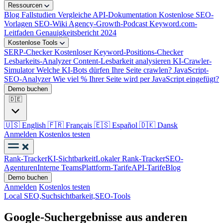
Ressourcen
Blog
Fallstudien
Vergleiche
API-Dokumentation
Kostenlose SEO-
Vorlagen
SEO-Wiki
Agency-Growth-Podcast
Keyword.com-
Leitfaden
Genauigkeitsbericht 2024
Kostenlose Tools
SERP-Checker
Kostenloser Keyword-Positions-Checker
Lesbarkeits-Analyzer
Content-Lesbarkeit analysieren
KI-Crawler-
Simulator
Welche KI-Bots dürfen Ihre Seite crawlen?
JavaScript-
SEO-Analyzer
Wie viel % Ihrer Seite wird per JavaScript eingefügt?
Demo buchen
🇩🇪
🇺🇸
English
🇫🇷
Français
🇪🇸
Español
🇩🇰
Dansk
Anmelden
Kostenlos testen
Rank-Tracker
KI-Sichtbarkeit
Lokaler Rank-Tracker
SEO-
Agenturen
Interne Teams
Plattform-Tarife
API-Tarife
Blog
Demo buchen
Anmelden
Kostenlos testen
Local SEO,
Suchsichtbarkeit,
SEO-Tools
Google-Suchergebnisse aus anderen