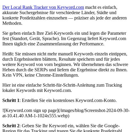
Der Local Rank Tracker von Keyword.com
macht es einfach,
akkurate Suchergebnisse für verschiedene Länder, Städte und
konkrete Postleitzahlen einzusehen — präziser als jede der anderen
Methoden.
Sie geben einfach Ihre Ziel-Keywords ein und legen die Parameter
fest (Standort, Gerät, Sprache). Im Gegenzug liefert Keyword.com
Ihnen täglich eine Zusammenfassung der Performance.
Heißt: Sie müssen nicht mehr manuell Keywords einzeln eintippen,
durch Ergebnisseiten blättern, Resultate speichern und für jedes
weitere Keyword von vorn beginnen. Wir übernehmen das schwere
Heben durch die SERPs und liefern die Ergebnisse direkt zu Ihnen.
Kein VPN, keine Chrome-Einstellungen.
Hier ist eine einfache Schritt-für-Schritt-Anleitung zum Tracking
lokaler Keywords mit Keyword.com.
Schritt 1
: Erstellen Sie ein kostenloses Keyword.com-Konto.
![Keyword.com sign up page](/images/blog/Screenshot-2024-09-30-
at-10.41.40 AM-1-1024x555.webp)
Schritt 2
: Geben Sie Ihr Keyword ein, wählen Sie die Google-
Region für das Tracking und tragen Sie die konkrete Postleitzahl