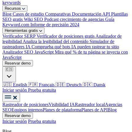
keywords
Recursos
Blog
Casos de estudio
Comparativas
Documentación API
Plantillas
SEO gratis
Wiki SEO
Podcast crecimiento de agencias
Guía
Keyword.com
Informe de precisión 2024
Herramientas gratis
Verificador SERP
Verificador de posiciones gratis
Analizador de
legibilidad
Analiza la legibilidad del contenido
Simulador de
rastreadores IA
Comprueba qué bots IA pueden rastrear tu sitio
Analizador SEO JavaScript
Mira qué % de tu página se inyecta con
JavaScript
Reservar demo
🇪🇸
🇺🇸
English
🇫🇷
Français
🇩🇪
Deutsch
🇩🇰
Dansk
Iniciar sesión
Prueba gratuita
Rastreador de posiciones
Visibilidad IA
Rastreador local
Agencias
SEO
Equipos internos
Planes de plataforma
Planes de API
Blog
Reservar demo
Iniciar sesión
Prueba gratuita
Blog