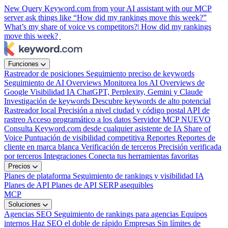
New
Query Keyword.com from your AI assistant with our MCP
server
ask things like “How did my rankings move this week?”
What’s my share of voice vs competitors?|
How did my rankings
move this week?
Funciones
Rastreador de posiciones
Seguimiento preciso de keywords
Seguimiento de AI Overviews
Monitorea los AI Overviews de
Google
Visibilidad IA
ChatGPT, Perplexity, Gemini y Claude
Investigación de keywords
Descubre keywords de alto potencial
Rastreador local
Precisión a nivel ciudad y código postal
API de
rastreo
Acceso programático a los datos
Servidor MCP
NUEVO
Consulta Keyword.com desde cualquier asistente de IA
Share of
Voice
Puntuación de visibilidad competitiva
Reportes
Reportes de
cliente en marca blanca
Verificación de terceros
Precisión verificada
por terceros
Integraciones
Conecta tus herramientas favoritas
Precios
Planes de plataforma
Seguimiento de rankings y visibilidad IA
Planes de API
Planes de API SERP asequibles
MCP
Soluciones
Agencias SEO
Seguimiento de rankings para agencias
Equipos
internos
Haz SEO el doble de rápido
Empresas
Sin límites de