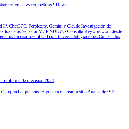
hare of voice vs competitors?|
How did my rankings move this week
|
ad IA
ChatGPT, Perplexity, Gemini y Claude
Investigación de
a los datos
Servidor MCP
NUEVO
Consulta Keyword.com desde
terceros
Precisión verificada por terceros
Integraciones
Conecta tus
com
Informe de precisión 2024
A
Comprueba qué bots IA pueden rastrear tu sitio
Analizador SEO