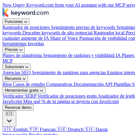
New
Query Keyword.com from your AI assistant with our MCP serv
Funciones
Rastreador de posiciones
Seguimiento preciso de keywords
Seguimie
keywords
Descubre keywords de alto potencial
Rastreador local
Prec
cualquier asistente de IA
Share of Voice
Puntuación de visibilidad com
herramientas favoritas
Precios
Planes de plataforma
Seguimiento de rankings y visibilidad IA
Planes
MCP
Soluciones
Agencias SEO
Seguimiento de rankings para agencias
Equipos inter
Recursos
Blog
Casos de estudio
Comparativas
Documentación API
Plantillas 
Herramientas gratis
Verificador SERP
Verificador de posiciones gratis
Analizador de legib
JavaScript
Mira qué % de tu página se inyecta con JavaScript
Reservar demo
🇪🇸
🇺🇸
English
🇫🇷
Français
🇩🇪
Deutsch
🇩🇰
Dansk