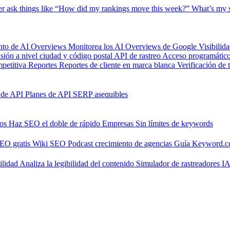
er
ask things like “How did my rankings move this week?”
What’s my s
nto de AI Overviews
Monitorea los AI Overviews de Google
Visibilid
isión a nivel ciudad y código postal
API de rastreo
Acceso programático 
petitiva
Reportes
Reportes de cliente en marca blanca
Verificación de 
 de API
Planes de API SERP asequibles
nos
Haz SEO el doble de rápido
Empresas
Sin límites de keywords
SEO gratis
Wiki SEO
Podcast crecimiento de agencias
Guía Keyword.
ilidad
Analiza la legibilidad del contenido
Simulador de rastreadores I