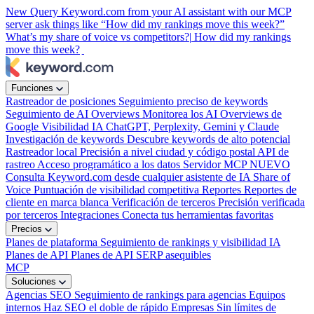
New
Query Keyword.com from your AI assistant with our MCP
server
ask things like “How did my rankings move this week?”
What’s my share of voice vs competitors?|
How did my rankings
move this week?
Funciones
Rastreador de posiciones
Seguimiento preciso de keywords
Seguimiento de AI Overviews
Monitorea los AI Overviews de
Google
Visibilidad IA
ChatGPT, Perplexity, Gemini y Claude
Investigación de keywords
Descubre keywords de alto potencial
Rastreador local
Precisión a nivel ciudad y código postal
API de
rastreo
Acceso programático a los datos
Servidor MCP
NUEVO
Consulta Keyword.com desde cualquier asistente de IA
Share of
Voice
Puntuación de visibilidad competitiva
Reportes
Reportes de
cliente en marca blanca
Verificación de terceros
Precisión verificada
por terceros
Integraciones
Conecta tus herramientas favoritas
Precios
Planes de plataforma
Seguimiento de rankings y visibilidad IA
Planes de API
Planes de API SERP asequibles
MCP
Soluciones
Agencias SEO
Seguimiento de rankings para agencias
Equipos
internos
Haz SEO el doble de rápido
Empresas
Sin límites de