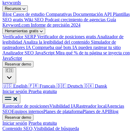
keywords
Recursos
Blog
Casos de estudio
Comparativas
Documentación API
Plantillas
SEO gratis
Wiki SEO
Podcast crecimiento de agencias
Guía
Keyword.com
Informe de precisión 2024
Herramientas gratis
Verificador SERP
Verificador de posiciones gratis
Analizador de
legibilidad
Analiza la legibilidad del contenido
Simulador de
rastreadores IA
Comprueba qué bots IA pueden rastrear tu sitio
Analizador SEO JavaScript
Mira qué % de tu página se inyecta con
JavaScript
Reservar demo
🇪🇸
🇺🇸
English
🇫🇷
Français
🇩🇪
Deutsch
🇩🇰
Dansk
Iniciar sesión
Prueba gratuita
Rastreador de posiciones
Visibilidad IA
Rastreador local
Agencias
SEO
Equipos internos
Planes de plataforma
Planes de API
Blog
Reservar demo
Iniciar sesión
Prueba gratuita
Contenido SEO,
Visibilidad de búsqueda