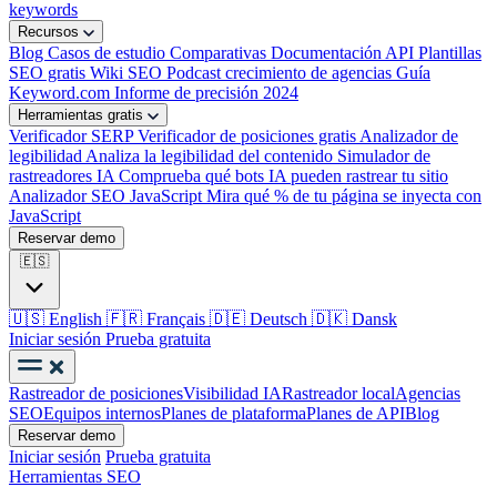
keywords
Recursos
Blog
Casos de estudio
Comparativas
Documentación API
Plantillas
SEO gratis
Wiki SEO
Podcast crecimiento de agencias
Guía
Keyword.com
Informe de precisión 2024
Herramientas gratis
Verificador SERP
Verificador de posiciones gratis
Analizador de
legibilidad
Analiza la legibilidad del contenido
Simulador de
rastreadores IA
Comprueba qué bots IA pueden rastrear tu sitio
Analizador SEO JavaScript
Mira qué % de tu página se inyecta con
JavaScript
Reservar demo
🇪🇸
🇺🇸
English
🇫🇷
Français
🇩🇪
Deutsch
🇩🇰
Dansk
Iniciar sesión
Prueba gratuita
Rastreador de posiciones
Visibilidad IA
Rastreador local
Agencias
SEO
Equipos internos
Planes de plataforma
Planes de API
Blog
Reservar demo
Iniciar sesión
Prueba gratuita
Herramientas SEO