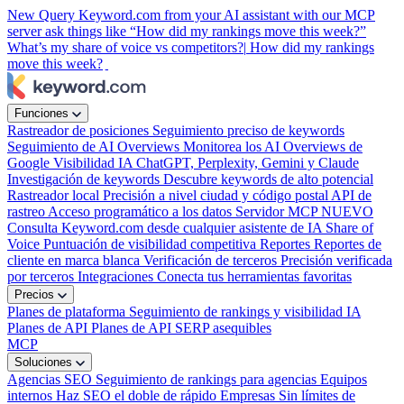
New
Query Keyword.com from your AI assistant with our MCP
server
ask things like “How did my rankings move this week?”
What’s my share of voice vs competitors?|
How did my rankings
move this week?
|
Funciones
Rastreador de posiciones
Seguimiento preciso de keywords
Seguimiento de AI Overviews
Monitorea los AI Overviews de
Google
Visibilidad IA
ChatGPT, Perplexity, Gemini y Claude
Investigación de keywords
Descubre keywords de alto potencial
Rastreador local
Precisión a nivel ciudad y código postal
API de
rastreo
Acceso programático a los datos
Servidor MCP
NUEVO
Consulta Keyword.com desde cualquier asistente de IA
Share of
Voice
Puntuación de visibilidad competitiva
Reportes
Reportes de
cliente en marca blanca
Verificación de terceros
Precisión verificada
por terceros
Integraciones
Conecta tus herramientas favoritas
Precios
Planes de plataforma
Seguimiento de rankings y visibilidad IA
Planes de API
Planes de API SERP asequibles
MCP
Soluciones
Agencias SEO
Seguimiento de rankings para agencias
Equipos
internos
Haz SEO el doble de rápido
Empresas
Sin límites de