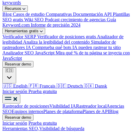
keywords
Recursos
Blog
Casos de estudio
Comparativas
Documentación API
Plantillas
SEO gratis
Wiki SEO
Podcast crecimiento de agencias
Guía
Keyword.com
Informe de precisión 2024
Herramientas gratis
Verificador SERP
Verificador de posiciones gratis
Analizador de
legibilidad
Analiza la legibilidad del contenido
Simulador de
rastreadores IA
Comprueba qué bots IA pueden rastrear tu sitio
Analizador SEO JavaScript
Mira qué % de tu página se inyecta con
JavaScript
Reservar demo
🇪🇸
🇺🇸
English
🇫🇷
Français
🇩🇪
Deutsch
🇩🇰
Dansk
Iniciar sesión
Prueba gratuita
Rastreador de posiciones
Visibilidad IA
Rastreador local
Agencias
SEO
Equipos internos
Planes de plataforma
Planes de API
Blog
Reservar demo
Iniciar sesión
Prueba gratuita
Herramientas SEO,
Visibilidad de búsqueda