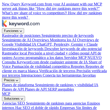
New
Query Keyword.com from your AI assistant with our MCP
server
ask things like “How did my rankings move this week?”
What’s my share of voice vs competitors?|
How did my rankings
move this week?
Funciones
Rastreador de posiciones
Seguimiento preciso de keywords
Seguimiento de AI Overviews
Monitorea los AI Overviews de
Google
Visibilidad IA
ChatGPT, Perplexity, Gemini y Claude
Investigación de keywords
Descubre keywords de alto potencial
Rastreador local
Precisión a nivel ciudad y código postal
API de
rastreo
Acceso programático a los datos
Servidor MCP
NUEVO
Consulta Keyword.com desde cualquier asistente de IA
Share of
Voice
Puntuación de visibilidad competitiva
Reportes
Reportes de
cliente en marca blanca
Verificación de terceros
Precisión verificada
por terceros
Integraciones
Conecta tus herramientas favoritas
Precios
Planes de plataforma
Seguimiento de rankings y visibilidad IA
Planes de API
Planes de API SERP asequibles
MCP
Soluciones
Agencias SEO
Seguimiento de rankings para agencias
Equipos
internos
Haz SEO el doble de rápido
Empresas
Sin límites de