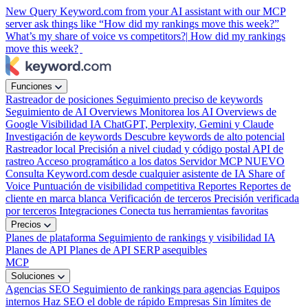
New
Query Keyword.com from your AI assistant with our MCP
server
ask things like “How did my rankings move this week?”
What’s my share of voice vs competitors?|
How did my rankings
move this week?
Funciones
Rastreador de posiciones
Seguimiento preciso de keywords
Seguimiento de AI Overviews
Monitorea los AI Overviews de
Google
Visibilidad IA
ChatGPT, Perplexity, Gemini y Claude
Investigación de keywords
Descubre keywords de alto potencial
Rastreador local
Precisión a nivel ciudad y código postal
API de
rastreo
Acceso programático a los datos
Servidor MCP
NUEVO
Consulta Keyword.com desde cualquier asistente de IA
Share of
Voice
Puntuación de visibilidad competitiva
Reportes
Reportes de
cliente en marca blanca
Verificación de terceros
Precisión verificada
por terceros
Integraciones
Conecta tus herramientas favoritas
Precios
Planes de plataforma
Seguimiento de rankings y visibilidad IA
Planes de API
Planes de API SERP asequibles
MCP
Soluciones
Agencias SEO
Seguimiento de rankings para agencias
Equipos
internos
Haz SEO el doble de rápido
Empresas
Sin límites de