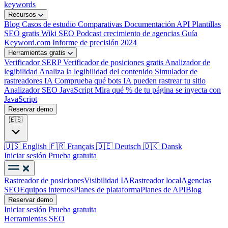
keywords
Recursos
Blog
Casos de estudio
Comparativas
Documentación API
Plantillas
SEO gratis
Wiki SEO
Podcast crecimiento de agencias
Guía
Keyword.com
Informe de precisión 2024
Herramientas gratis
Verificador SERP
Verificador de posiciones gratis
Analizador de
legibilidad
Analiza la legibilidad del contenido
Simulador de
rastreadores IA
Comprueba qué bots IA pueden rastrear tu sitio
Analizador SEO JavaScript
Mira qué % de tu página se inyecta con
JavaScript
Reservar demo
🇪🇸
🇺🇸
English
🇫🇷
Français
🇩🇪
Deutsch
🇩🇰
Dansk
Iniciar sesión
Prueba gratuita
Rastreador de posiciones
Visibilidad IA
Rastreador local
Agencias
SEO
Equipos internos
Planes de plataforma
Planes de API
Blog
Reservar demo
Iniciar sesión
Prueba gratuita
Herramientas SEO