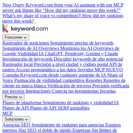
New
Query Keyword.com from your AI assistant with our MCP
server
ask things like “How did my rankings move this week?”
What’s my share of voice vs competitors?|
How did my rankings
move this week?
Funciones
Rastreador de posiciones
Seguimiento preciso de keywords
Seguimiento de AI Overviews
Monitorea los AI Overviews de
Google
Visibilidad IA
ChatGPT, Perplexity, Gemini y Claude
Investigación de keywords
Descubre keywords de alto potencial
Rastreador local
Precisión a nivel ciudad y código postal
API de
rastreo
Acceso programático a los datos
Servidor MCP
NUEVO
Consulta Keyword.com desde cualquier asistente de IA
Share of
Voice
Puntuación de visibilidad competitiva
Reportes
Reportes de
cliente en marca blanca
Verificación de terceros
Precisión verificada
por terceros
Integraciones
Conecta tus herramientas favoritas
Precios
Planes de plataforma
Seguimiento de rankings y visibilidad IA
Planes de API
Planes de API SERP asequibles
MCP
Soluciones
Agencias SEO
Seguimiento de rankings para agencias
Equipos
internos
Haz SEO el doble de rápido
Empresas
Sin límites de