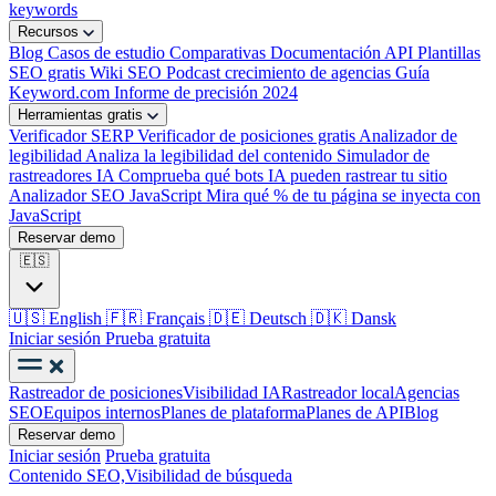
keywords
Recursos
Blog
Casos de estudio
Comparativas
Documentación API
Plantillas
SEO gratis
Wiki SEO
Podcast crecimiento de agencias
Guía
Keyword.com
Informe de precisión 2024
Herramientas gratis
Verificador SERP
Verificador de posiciones gratis
Analizador de
legibilidad
Analiza la legibilidad del contenido
Simulador de
rastreadores IA
Comprueba qué bots IA pueden rastrear tu sitio
Analizador SEO JavaScript
Mira qué % de tu página se inyecta con
JavaScript
Reservar demo
🇪🇸
🇺🇸
English
🇫🇷
Français
🇩🇪
Deutsch
🇩🇰
Dansk
Iniciar sesión
Prueba gratuita
Rastreador de posiciones
Visibilidad IA
Rastreador local
Agencias
SEO
Equipos internos
Planes de plataforma
Planes de API
Blog
Reservar demo
Iniciar sesión
Prueba gratuita
Contenido SEO,
Visibilidad de búsqueda