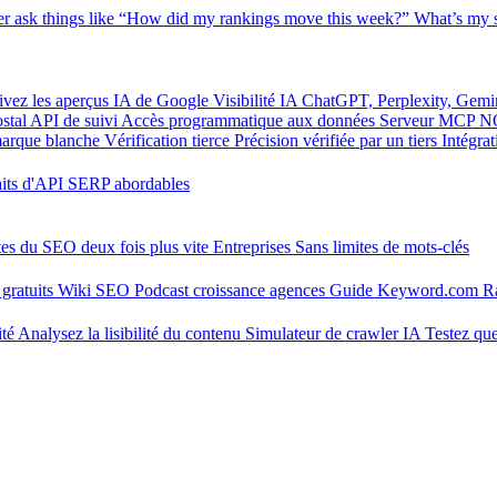
er
ask things like “How did my rankings move this week?”
What’s my s
ivez les aperçus IA de Google
Visibilité IA
ChatGPT, Perplexity, Gemi
stal
API de suivi
Accès programmatique aux données
Serveur MCP
N
marque blanche
Vérification tierce
Précision vérifiée par un tiers
Intégra
aits d'API SERP abordables
tes du SEO deux fois plus vite
Entreprises
Sans limites de mots-clés
gratuits
Wiki SEO
Podcast croissance agences
Guide Keyword.com
R
ité
Analysez la lisibilité du contenu
Simulateur de crawler IA
Testez que