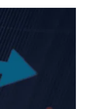
ithmes de Google progressent et améliorent vos stratégies de création