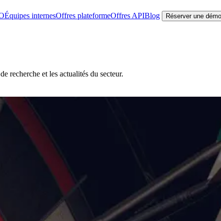
EO
Équipes internes
Offres plateforme
Offres API
Blog
Réserver une dém
e recherche et les actualités du secteur.