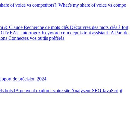
hare of voice vs competitors?|
What’s my share of voice vs
ni & Claude
Recherche de mots-clés
Découvrez des mots-clés à fort
OUVEAU
Interrogez Keyword.com depuis tout assistant IA
Part de
tions
Connectez vos outils préférés
apport de précision 2024
ls bots IA peuvent explorer votre site
Analyseur SEO JavaScript