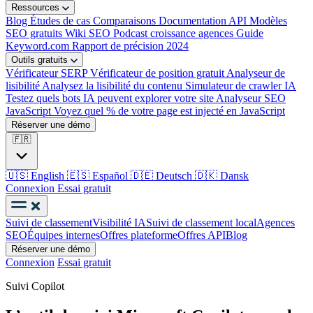
Ressources
Blog
Études de cas
Comparaisons
Documentation API
Modèles
SEO gratuits
Wiki SEO
Podcast croissance agences
Guide
Keyword.com
Rapport de précision 2024
Outils gratuits
Vérificateur SERP
Vérificateur de position gratuit
Analyseur de
lisibilité
Analysez la lisibilité du contenu
Simulateur de crawler IA
Testez quels bots IA peuvent explorer votre site
Analyseur SEO
JavaScript
Voyez quel % de votre page est injecté en JavaScript
Réserver une démo
🇫🇷
🇺🇸
English
🇪🇸
Español
🇩🇪
Deutsch
🇩🇰
Dansk
Connexion
Essai gratuit
Suivi de classement
Visibilité IA
Suivi de classement local
Agences
SEO
Équipes internes
Offres plateforme
Offres API
Blog
Réserver une démo
Connexion
Essai gratuit
Suivi Copilot