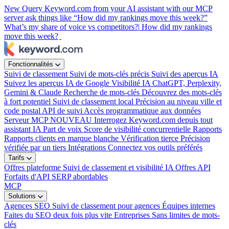
New
Query Keyword.com from your AI assistant with our MCP
server
ask things like “How did my rankings move this week?”
What’s my share of voice vs competitors?|
How did my rankings
move this week?
Fonctionnalités
Suivi de classement
Suivi de mots-clés précis
Suivi des aperçus IA
Suivez les aperçus IA de Google
Visibilité IA
ChatGPT, Perplexity,
Gemini & Claude
Recherche de mots-clés
Découvrez des mots-clés
à fort potentiel
Suivi de classement local
Précision au niveau ville et
code postal
API de suivi
Accès programmatique aux données
Serveur MCP
NOUVEAU
Interrogez Keyword.com depuis tout
assistant IA
Part de voix
Score de visibilité concurrentielle
Rapports
Rapports clients en marque blanche
Vérification tierce
Précision
vérifiée par un tiers
Intégrations
Connectez vos outils préférés
Tarifs
Offres plateforme
Suivi de classement et visibilité IA
Offres API
Forfaits d'API SERP abordables
MCP
Solutions
Agences SEO
Suivi de classement pour agences
Équipes internes
Faites du SEO deux fois plus vite
Entreprises
Sans limites de mots-
clés