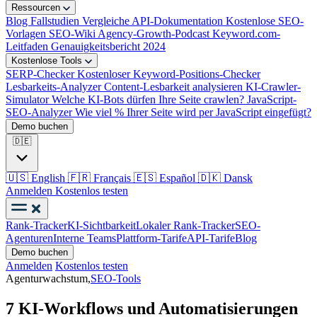
Ressourcen
Blog
Fallstudien
Vergleiche
API-Dokumentation
Kostenlose SEO-
Vorlagen
SEO-Wiki
Agency-Growth-Podcast
Keyword.com-
Leitfaden
Genauigkeitsbericht 2024
Kostenlose Tools
SERP-Checker
Kostenloser Keyword-Positions-Checker
Lesbarkeits-Analyzer
Content-Lesbarkeit analysieren
KI-Crawler-
Simulator
Welche KI-Bots dürfen Ihre Seite crawlen?
JavaScript-
SEO-Analyzer
Wie viel % Ihrer Seite wird per JavaScript eingefügt?
Demo buchen
🇩🇪
🇺🇸
English
🇫🇷
Français
🇪🇸
Español
🇩🇰
Dansk
Anmelden
Kostenlos testen
Rank-Tracker
KI-Sichtbarkeit
Lokaler Rank-Tracker
SEO-
Agenturen
Interne Teams
Plattform-Tarife
API-Tarife
Blog
Demo buchen
Anmelden
Kostenlos testen
Agenturwachstum,
SEO-Tools
7 KI-Workflows und Automatisierungen