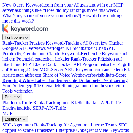
New
Query Keyword.com from your AI assistant with our MCP
server
ask things like “How did my rankings move this week?”
What’s my share of voice vs competitors?|
How did my rankings
move this week?
Funktionen
Rank-Tracker
Präzises Keyword-Tracking
AI Overview Tracker
Googles AI Overviews verfolgen
KI-Sichtbarkeit
ChatGPT,
Perplexity, Gemini und Claude
Keyword-Recherche
Keywords mit
hohem Potenzial entdecken
Lokaler Rank-Tracker
Präzision auf
Stadt- und PLZ-Ebene
Rank-Tracker-API
Programmatischer Zugriff
auf Ranking-Daten
MCP-Server
NEU
Keyword.com aus jedem KI-
Assistenten abfragen
Share of Voice
Wettbewerbsvisibilitäts-Score
Reporting
White-Label-Kundenberichte
Drittanbieter-Verifizierung
Von Dritten geprüfte Genauigkeit
Integrationen
Ihre bevorzugten
Tools verbinden
Preise
Plattform-Tarife
Rank-Tracking und KI-Sichtbarkeit
API-Tarife
Erschwingliche SERP-API-Tarife
MCP
Lösungen
SEO-Agenturen
Rank-Tracking für Agenturen
Interne Teams
SEO
doppelt so schnell umsetzen
Enterprise
Unbegrenzt viele Keywords