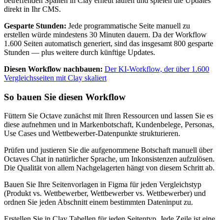
betreffenden Spalten in Clay erneut laufen und spielen die Updates
direkt in Ihr CMS.
Gesparte Stunden:
Jede programmatische Seite manuell zu
erstellen würde mindestens 30 Minuten dauern. Da der Workflow
1.600 Seiten automatisch generiert, sind das insgesamt 800 gesparte
Stunden — plus weitere durch künftige Updates.
Diesen Workflow nachbauen:
Der KI-Workflow, der über 1.600
Vergleichsseiten mit Clay skaliert
So bauen Sie diesen Workflow
Füttern Sie Octave zunächst mit Ihren Ressourcen und lassen Sie es
diese aufnehmen und in Markenbotschaft, Kundenbelege, Personas,
Use Cases und Wettbewerber-Datenpunkte strukturieren.
Prüfen und justieren Sie die aufgenommene Botschaft manuell über
Octaves Chat in natürlicher Sprache, um Inkonsistenzen aufzulösen.
Die Qualität von allem Nachgelagerten hängt von diesem Schritt ab.
Bauen Sie Ihre Seitenvorlagen in Figma für jeden Vergleichstyp
(Produkt vs. Wettbewerber, Wettbewerber vs. Wettbewerber) und
ordnen Sie jeden Abschnitt einem bestimmten Dateninput zu.
Erstellen Sie in Clay Tabellen für jeden Seitentyp. Jede Zeile ist eine