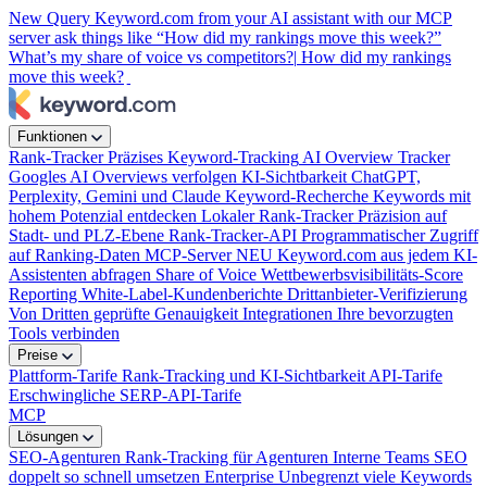
New
Query Keyword.com from your AI assistant with our MCP
server
ask things like “How did my rankings move this week?”
What’s my share of voice vs competitors?|
How did my rankings
move this week?
Funktionen
Rank-Tracker
Präzises Keyword-Tracking
AI Overview Tracker
Googles AI Overviews verfolgen
KI-Sichtbarkeit
ChatGPT,
Perplexity, Gemini und Claude
Keyword-Recherche
Keywords mit
hohem Potenzial entdecken
Lokaler Rank-Tracker
Präzision auf
Stadt- und PLZ-Ebene
Rank-Tracker-API
Programmatischer Zugriff
auf Ranking-Daten
MCP-Server
NEU
Keyword.com aus jedem KI-
Assistenten abfragen
Share of Voice
Wettbewerbsvisibilitäts-Score
Reporting
White-Label-Kundenberichte
Drittanbieter-Verifizierung
Von Dritten geprüfte Genauigkeit
Integrationen
Ihre bevorzugten
Tools verbinden
Preise
Plattform-Tarife
Rank-Tracking und KI-Sichtbarkeit
API-Tarife
Erschwingliche SERP-API-Tarife
MCP
Lösungen
SEO-Agenturen
Rank-Tracking für Agenturen
Interne Teams
SEO
doppelt so schnell umsetzen
Enterprise
Unbegrenzt viele Keywords