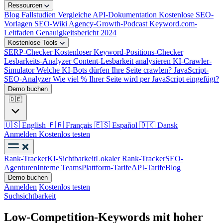
Ressourcen
Blog
Fallstudien
Vergleiche
API-Dokumentation
Kostenlose SEO-
Vorlagen
SEO-Wiki
Agency-Growth-Podcast
Keyword.com-
Leitfaden
Genauigkeitsbericht 2024
Kostenlose Tools
SERP-Checker
Kostenloser Keyword-Positions-Checker
Lesbarkeits-Analyzer
Content-Lesbarkeit analysieren
KI-Crawler-
Simulator
Welche KI-Bots dürfen Ihre Seite crawlen?
JavaScript-
SEO-Analyzer
Wie viel % Ihrer Seite wird per JavaScript eingefügt?
Demo buchen
🇩🇪
🇺🇸
English
🇫🇷
Français
🇪🇸
Español
🇩🇰
Dansk
Anmelden
Kostenlos testen
Rank-Tracker
KI-Sichtbarkeit
Lokaler Rank-Tracker
SEO-
Agenturen
Interne Teams
Plattform-Tarife
API-Tarife
Blog
Demo buchen
Anmelden
Kostenlos testen
Suchsichtbarkeit
Low-Competition-Keywords mit hoher