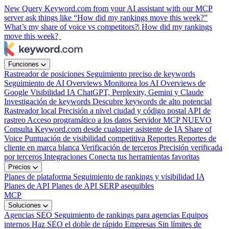
New
Query Keyword.com from your AI assistant with our MCP
server
ask things like “How did my rankings move this week?”
What’s my share of voice vs competitors?|
How did my rankings
move this week?
Funciones
Rastreador de posiciones
Seguimiento preciso de keywords
Seguimiento de AI Overviews
Monitorea los AI Overviews de
Google
Visibilidad IA
ChatGPT, Perplexity, Gemini y Claude
Investigación de keywords
Descubre keywords de alto potencial
Rastreador local
Precisión a nivel ciudad y código postal
API de
rastreo
Acceso programático a los datos
Servidor MCP
NUEVO
Consulta Keyword.com desde cualquier asistente de IA
Share of
Voice
Puntuación de visibilidad competitiva
Reportes
Reportes de
cliente en marca blanca
Verificación de terceros
Precisión verificada
por terceros
Integraciones
Conecta tus herramientas favoritas
Precios
Planes de plataforma
Seguimiento de rankings y visibilidad IA
Planes de API
Planes de API SERP asequibles
MCP
Soluciones
Agencias SEO
Seguimiento de rankings para agencias
Equipos
internos
Haz SEO el doble de rápido
Empresas
Sin límites de