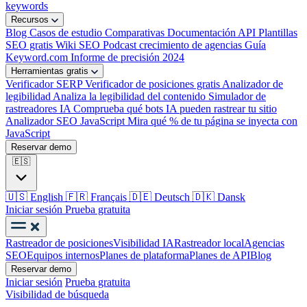
keywords
Recursos
Blog
Casos de estudio
Comparativas
Documentación API
Plantillas
SEO gratis
Wiki SEO
Podcast crecimiento de agencias
Guía
Keyword.com
Informe de precisión 2024
Herramientas gratis
Verificador SERP
Verificador de posiciones gratis
Analizador de
legibilidad
Analiza la legibilidad del contenido
Simulador de
rastreadores IA
Comprueba qué bots IA pueden rastrear tu sitio
Analizador SEO JavaScript
Mira qué % de tu página se inyecta con
JavaScript
Reservar demo
🇪🇸
🇺🇸
English
🇫🇷
Français
🇩🇪
Deutsch
🇩🇰
Dansk
Iniciar sesión
Prueba gratuita
Rastreador de posiciones
Visibilidad IA
Rastreador local
Agencias
SEO
Equipos internos
Planes de plataforma
Planes de API
Blog
Reservar demo
Iniciar sesión
Prueba gratuita
Visibilidad de búsqueda