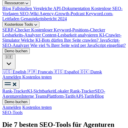
Ressourcen
Blog
Fallstudien
Vergleiche
API-Dokumentation
Kostenlose SEO-
Vorlagen
SEO-Wiki
Agency-Growth-Podcast
Keyword.com-
Leitfaden
Genauigkeitsbericht 2024
Kostenlose Tools
SERP-Checker
Kostenloser Keyword-Positions-Checker
Lesbarkeits-Analyzer
Content-Lesbarkeit analysieren
KI-Crawler-
Simulator
Welche KI-Bots dürfen Ihre Seite crawlen?
JavaScript-
SEO-Analyzer
Wie viel % Ihrer Seite wird per JavaScript eingefügt?
Demo buchen
🇩🇪
🇺🇸
English
🇫🇷
Français
🇪🇸
Español
🇩🇰
Dansk
Anmelden
Kostenlos testen
Rank-Tracker
KI-Sichtbarkeit
Lokaler Rank-Tracker
SEO-
Agenturen
Interne Teams
Plattform-Tarife
API-Tarife
Blog
Demo buchen
Anmelden
Kostenlos testen
SEO-Tools
Die 7 besten SEO-Tools für Agenturen