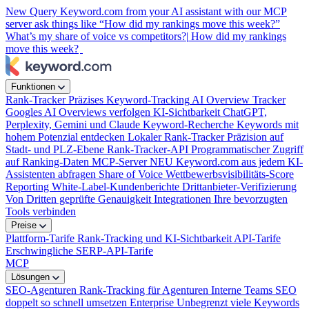
New
Query Keyword.com from your AI assistant with our MCP
server
ask things like “How did my rankings move this week?”
What’s my share of voice vs competitors?|
How did my rankings
move this week?
Funktionen
Rank-Tracker
Präzises Keyword-Tracking
AI Overview Tracker
Googles AI Overviews verfolgen
KI-Sichtbarkeit
ChatGPT,
Perplexity, Gemini und Claude
Keyword-Recherche
Keywords mit
hohem Potenzial entdecken
Lokaler Rank-Tracker
Präzision auf
Stadt- und PLZ-Ebene
Rank-Tracker-API
Programmatischer Zugriff
auf Ranking-Daten
MCP-Server
NEU
Keyword.com aus jedem KI-
Assistenten abfragen
Share of Voice
Wettbewerbsvisibilitäts-Score
Reporting
White-Label-Kundenberichte
Drittanbieter-Verifizierung
Von Dritten geprüfte Genauigkeit
Integrationen
Ihre bevorzugten
Tools verbinden
Preise
Plattform-Tarife
Rank-Tracking und KI-Sichtbarkeit
API-Tarife
Erschwingliche SERP-API-Tarife
MCP
Lösungen
SEO-Agenturen
Rank-Tracking für Agenturen
Interne Teams
SEO
doppelt so schnell umsetzen
Enterprise
Unbegrenzt viele Keywords